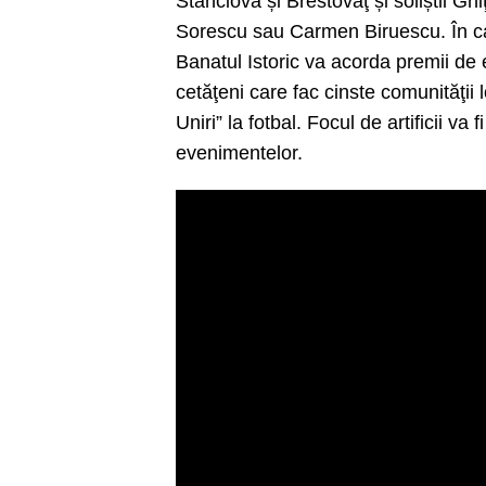
Stanciova și Brestovăţ și soliștii G
Sorescu sau Carmen Biruescu. În cad
Banatul Istoric va acorda premii de 
cetăţeni care fac cinste comunităţii
Uniri” la fotbal. Focul de artificii va
evenimentelor.