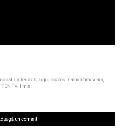
formatii
,
interpreti
,
lugoj
,
muzeul satului timisoara
,
,
TEN TV
,
timis
daugă un coment