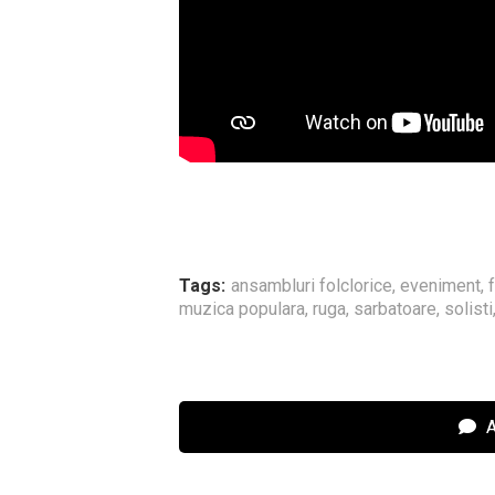
Tags:
ansambluri folclorice
,
eveniment
,
muzica populara
,
ruga
,
sarbatoare
,
solisti
A