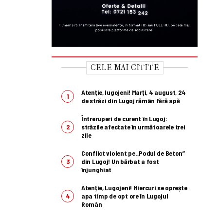
CELE MAI CITITE
Atenție, lugojeni! Marți, 4 august, 24
de străzi din Lugoj rămân fără apă
Întreruperi de curent în Lugoj:
străzile afectate în următoarele trei
zile
Conflict violent pe „Podul de Beton”
din Lugoj! Un bărbat a fost
înjunghiat
Atenție, Lugojeni! Miercuri se oprește
apa timp de opt ore în Lugojul
Român