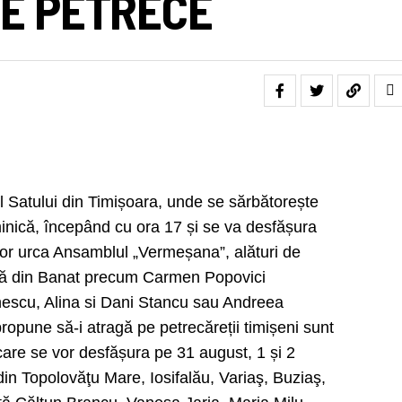
DE PETRECE
 Satului din Timișoara, unde se sărbătorește
nică, începând cu ora 17 și se va desfășura
vor urca Ansamblul „Vermeșana”, alături de
ară din Banat precum Carmen Popovici
escu, Alina si Dani Stancu sau Andreea
ropune să-i atragă pe petrecăreții timișeni sunt
are se vor desfășura pe 31 august, 1 și 2
in Topolovăţu Mare, Iosifalău, Variaş, Buziaş,