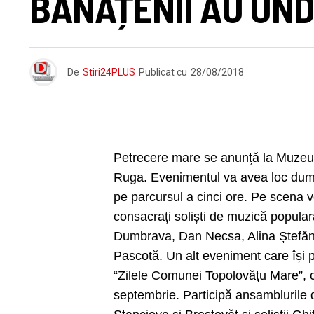
BĂNĂȚENII AU UN
De
Stiri24PLUS
Publicat cu
28/08/2018
Petrecere mare se anunță la Muzeul
Ruga. Evenimentul va avea loc dumi
pe parcursul a cinci ore. Pe scena 
consacrați soliști de muzică popul
Dumbrava, Dan Necsa, Alina Ștefăn
Pascotă.
Un alt eveniment care își p
“Zilele Comunei Topolovățu Mare”, c
septembrie. Participă ansamblurile d