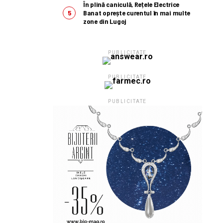
În plină caniculă, Rețele Electrice
Banat oprește curentul în mai multe
zone din Lugoj
PUBLICITATE
PUBLICITATE
PUBLICITATE