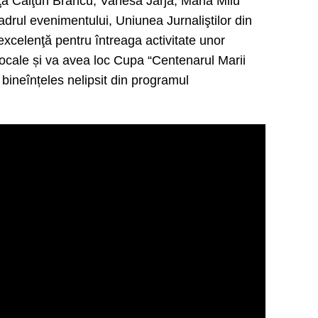
hiţă Călţun Brancu, Vanesa Jarja, Maria Milu
rul evenimentului, Uniunea Jurnaliştilor din
excelenţă pentru întreaga activitate unor
 locale și va avea loc Cupa “Centenarul Marii
 fi bineînțeles nelipsit din programul