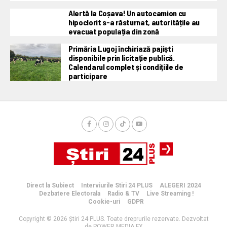
Alertă la Coșava! Un autocamion cu
hipoclorit s-a răsturnat, autoritățile au
evacuat populația din zonă
Primăria Lugoj închiriază pajiști
disponibile prin licitație publică.
Calendarul complet și condițiile de
participare
Direct la Subiect
Interviurile Stiri 24 PLUS
ALEGERI 2024
Dezbatere Electorala
Radio & TV
Live Streaming !
Cookie-uri
GDPR
Copyright © 2026 Știri 24 PLUS. Toate dreprurile rezervate. Dezvoltat
de POWER MEDIA FX