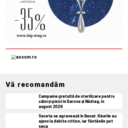
Vă recomandăm
Campanie gratuită de sterilizare pentru
câini și pisici în Darova și Nădrag, în
august 2026
Seceta se agravează în Banat. Râurile au
ajuns la debite critice, iar fântânile pot
seca