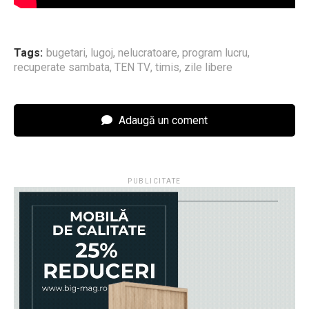
Tags:
bugetari
,
lugoj
,
nelucratoare
,
program lucru
,
recuperate sambata
,
TEN TV
,
timis
,
zile libere
Adaugă un coment
PUBLICITATE