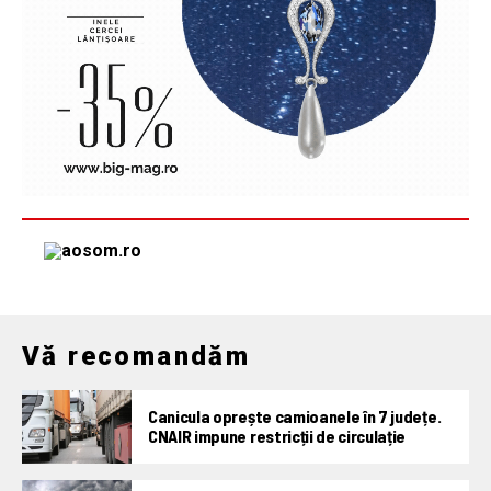
Vă recomandăm
Canicula oprește camioanele în 7 județe.
CNAIR impune restricții de circulație