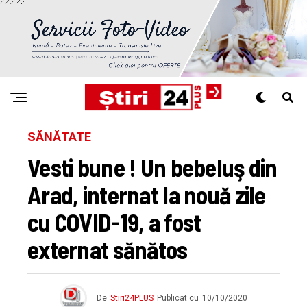
SĂNĂTATE
Vesti bune ! Un bebeluş din
Arad, internat la nouă zile
cu COVID-19, a fost
externat sănătos
De
Stiri24PLUS
Publicat cu
10/10/2020