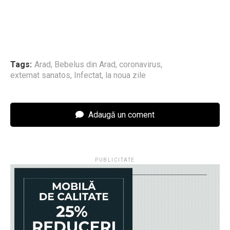
Tags:
Arad
,
Bebelus din Arad
,
coronavirus
,
externat sanatos
,
Infectat
,
la noua zile
Adaugă un coment
PUBLICITATE