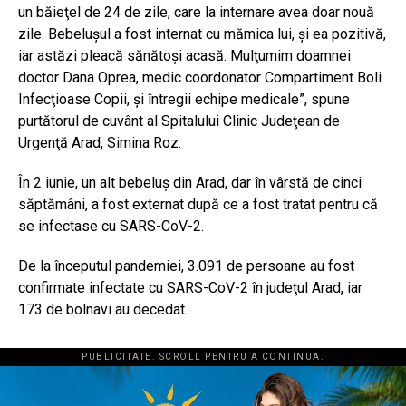
un băieţel de 24 de zile, care la internare avea doar nouă
zile. Bebeluşul a fost internat cu mămica lui, şi ea pozitivă,
iar astăzi pleacă sănătoşi acasă. Mulţumim doamnei
doctor Dana Oprea, medic coordonator Compartiment Boli
Infecţioase Copii, şi întregii echipe medicale”, spune
purtătorul de cuvânt al Spitalului Clinic Judeţean de
Urgenţă Arad, Simina Roz.
În 2 iunie, un alt bebeluş din Arad, dar în vârstă de cinci
săptămâni, a fost externat după ce a fost tratat pentru că
se infectase cu SARS-CoV-2.
De la începutul pandemiei, 3.091 de persoane au fost
confirmate infectate cu SARS-CoV-2 în judeţul Arad, iar
173 de bolnavi au decedat.
PUBLICITATE. SCROLL PENTRU A CONTINUA.