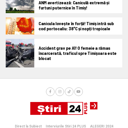
ANM avertizează: Caniculă extremă și
furtuni puternice în Timiș!
Canicula lovește în forță! Timiș intră sub
cod portocaliu: 38°C și nopți tropicale
Accident grav pe A1! O femeie a rămas
încarcerată, traficul spre Timișoara este
blocat
Direct la Subiect
Interviurile Stiri 24 PLUS
ALEGERI 2024