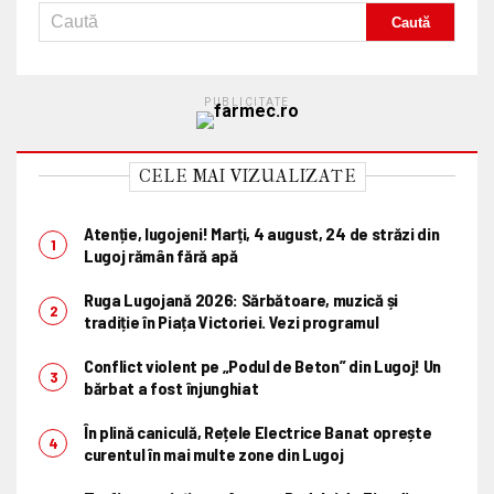
PUBLICITATE
CELE MAI VIZUALIZATE
Atenție, lugojeni! Marți, 4 august, 24 de străzi din
Lugoj rămân fără apă
Ruga Lugojană 2026: Sărbătoare, muzică și
tradiție în Piața Victoriei. Vezi programul
Conflict violent pe „Podul de Beton” din Lugoj! Un
bărbat a fost înjunghiat
În plină caniculă, Rețele Electrice Banat oprește
curentul în mai multe zone din Lugoj