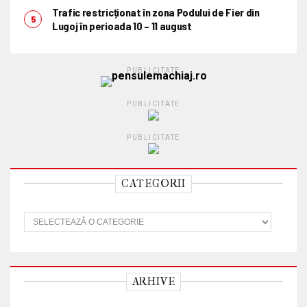
Trafic restricționat în zona Podului de Fier din
Lugoj în perioada 10 – 11 august
PUBLICITATE
PUBLICITATE
PUBLICITATE
CATEGORII
C
a
t
e
g
o
ARHIVE
r
i
i