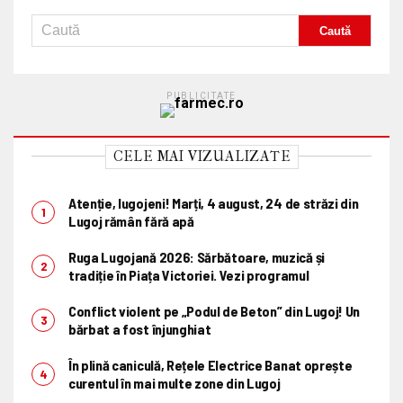
PUBLICITATE
CELE MAI VIZUALIZATE
Atenție, lugojeni! Marți, 4 august, 24 de străzi din
Lugoj rămân fără apă
Ruga Lugojană 2026: Sărbătoare, muzică și
tradiție în Piața Victoriei. Vezi programul
Conflict violent pe „Podul de Beton” din Lugoj! Un
bărbat a fost înjunghiat
În plină caniculă, Rețele Electrice Banat oprește
curentul în mai multe zone din Lugoj