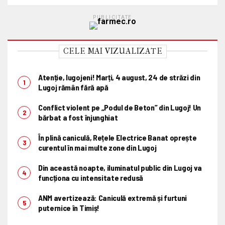
PUBLICITATE
CELE MAI VIZUALIZATE
Atenție, lugojeni! Marți, 4 august, 24 de străzi din
Lugoj rămân fără apă
Conflict violent pe „Podul de Beton” din Lugoj! Un
bărbat a fost înjunghiat
În plină caniculă, Rețele Electrice Banat oprește
curentul în mai multe zone din Lugoj
Din această noapte, iluminatul public din Lugoj va
funcționa cu intensitate redusă
ANM avertizează: Caniculă extremă și furtuni
puternice în Timiș!