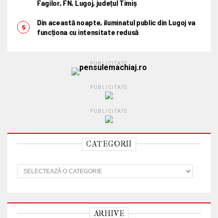
Fagilor, FN, Lugoj, județul Timiș
Din această noapte, iluminatul public din Lugoj va
funcționa cu intensitate redusă
PUBLICITATE
PUBLICITATE
PUBLICITATE
CATEGORII
C
a
t
e
g
o
ARHIVE
r