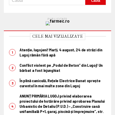
PUBLICITATE
CELE MAI VIZUALIZATE
Atenție, lugojeni! Marți, 4 august, 24 de străzi din
Lugoj rămân fără apă
Conflict violent pe „Podul de Beton” din Lugoj! Un
bărbat a fost înjunghiat
În plină caniculă, Rețele Electrice Banat oprește
curentul în mai multe zone din Lugoj
ANUNȚ PRIMĂRIA LUGOJ privind elaborarea
proiectului de hotărâre privind aprobarea Planului
Urbanistic de Detaliu (P.U.D.) – „Construire casă
unifamilială P+1, garaj, piscină și împrejmuire”, str.