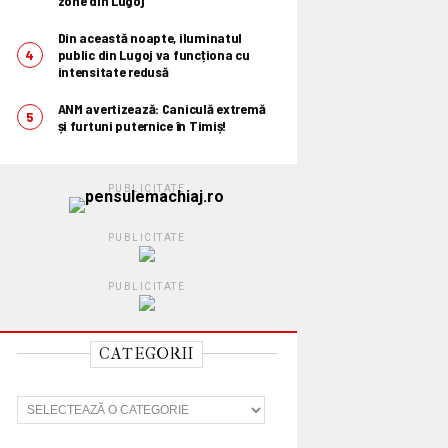
zone din Lugoj
Din această noapte, iluminatul
public din Lugoj va funcționa cu
intensitate redusă
ANM avertizează: Caniculă extremă
și furtuni puternice în Timiș!
PUBLICITATE
PUBLICITATE
PUBLICITATE
CATEGORII
C
a
t