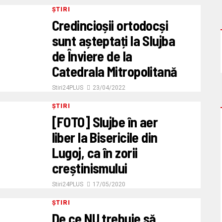
ȘTIRI
Credincioșii ortodocși
sunt așteptați la Slujba
de Înviere de la
Catedrala Mitropolitană
Stiri24PLUS
23/04/2022
ȘTIRI
[FOTO] Slujbe în aer
liber la Bisericile din
Lugoj, ca în zorii
creștinismului
Stiri24PLUS
17/05/2020
ȘTIRI
De ce NU trebuie să