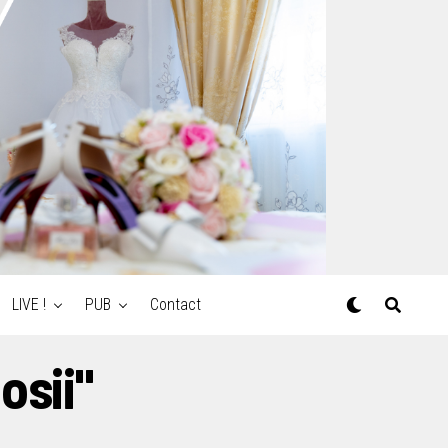
LIVE !
PUB
Contact
osii"