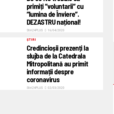
primiți ”voluntarii” cu
”lumina de Înviere”.
DEZASTRU național!
Stiri24PLUS
16/04/2020
ȘTIRI
Credincioșii prezenți la
slujba de la Catedrala
Mitropolitană au primit
informații despre
coronavirus
Stiri24PLUS
02/03/2020