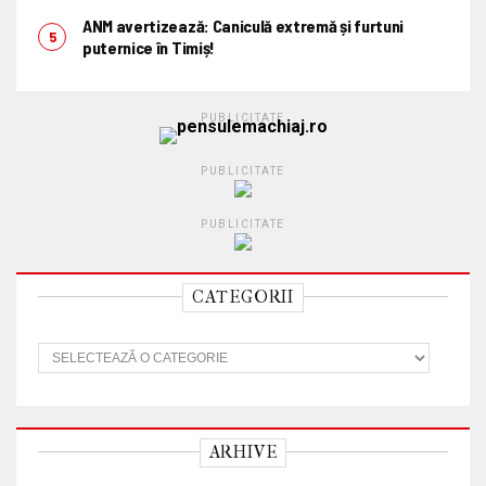
ANM avertizează: Caniculă extremă și furtuni
puternice în Timiș!
PUBLICITATE
PUBLICITATE
PUBLICITATE
CATEGORII
C
a
t
e
g
o
ARHIVE
r
i