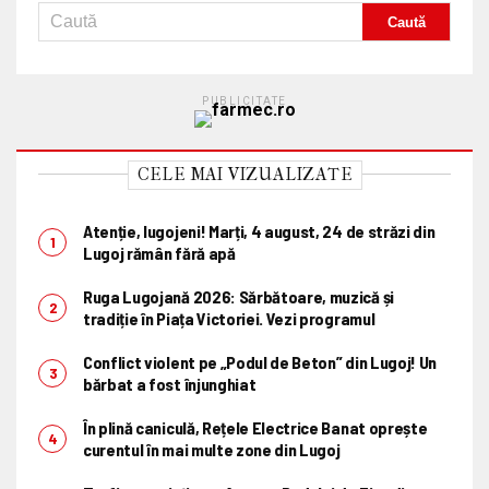
PUBLICITATE
CELE MAI VIZUALIZATE
Atenție, lugojeni! Marți, 4 august, 24 de străzi din
Lugoj rămân fără apă
Ruga Lugojană 2026: Sărbătoare, muzică și
tradiție în Piața Victoriei. Vezi programul
Conflict violent pe „Podul de Beton” din Lugoj! Un
bărbat a fost înjunghiat
În plină caniculă, Rețele Electrice Banat oprește
curentul în mai multe zone din Lugoj