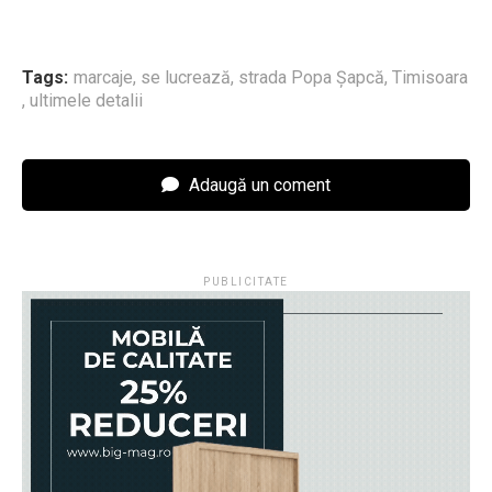
Tags:
marcaje
,
se lucrează
,
strada Popa Șapcă
,
Timisoara
,
ultimele detalii
Adaugă un coment
PUBLICITATE