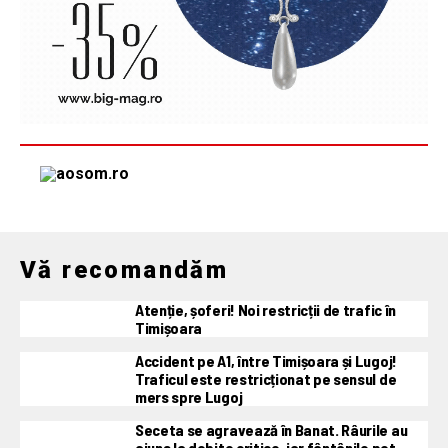
Vă recomandăm
Atenție, șoferi! Noi restricții de trafic în
Timișoara
Accident pe A1, între Timișoara și Lugoj!
Traficul este restricționat pe sensul de
mers spre Lugoj
Seceta se agravează în Banat. Râurile au
ajuns la debite critice, iar fântânile pot