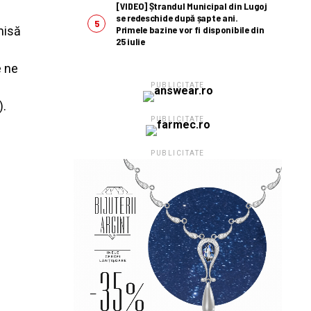
[VIDEO] Ștrandul Municipal din Lugoj
e
se redeschide după șapte ani.
emisă
Primele bazine vor fi disponibile din
25 iulie
e ne
PUBLICITATE
).
PUBLICITATE
PUBLICITATE