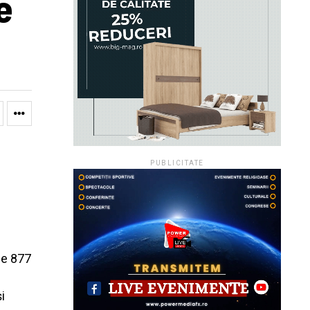
e
PUBLICITATE
de 877
i