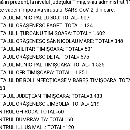
ă în prezent, la nivelul județului Timiș, s-au administrat 
e vaccin împotriva virusului SARS-CoV-2, din care:
ITALUL MUNICIPAL LUGOJ: TOTAL= 607
ITALUL ORĂȘENESC FĂGET: TOTAL= 134
ITALUL L.ȚURCANU TIMIȘOARA: TOTAL= 1.602
ITALUL ORĂȘENESC SÂNNICOLAU MARE: TOTAL= 348
ITALUL MILITAR TIMIȘOARA: TOTAL= 501
ITALUL ORĂȘENESC DETA: TOTAL= 575
ITALUL MUNICIPAL TIMIȘOARA: TOTAL= 1.526
ITALUL CFR TIMIȘOARA: TOTAL= 1.351
ITALUL DE BOLI INFECȚIOASE V. BABEȘ TIMIȘOARA: TOT
363
ITALUL JUDEȚEAN TIMIȘOARA: TOTAL=3.433
ITALUL ORĂȘENESC JIMBOLIA: TOTAL= 219
NTRUL GHIRODA: TOTAL=60
NTRUL DUMBRAVIȚA: TOTAL=60
NTRUL IULIUS MALL: TOTAL=120