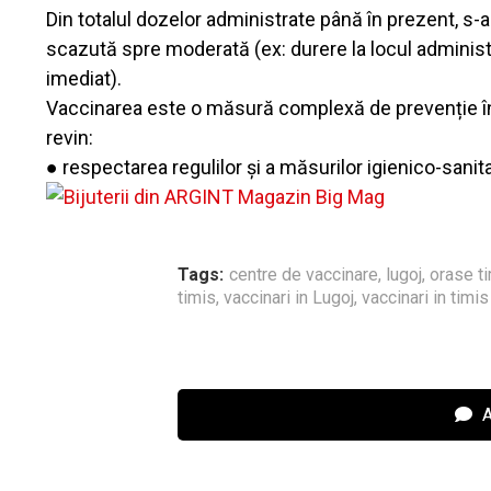
Din totalul dozelor administrate până în prezent, s-a
scazută spre moderată (ex: durere la locul administrăr
imediat).
Vaccinarea este o măsură complexă de prevenție în p
revin:
● respectarea regulilor şi a măsurilor igienico-sanita
Tags:
centre de vaccinare
,
lugoj
,
orase t
timis
,
vaccinari in Lugoj
,
vaccinari in timis
A