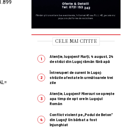
11.899
CELE MAI CITITE
Atenție, lugojeni! Marți, 4 august, 24
de străzi din Lugoj rămân fără apă
Întreruperi de curent în Lugoj:
străzile afectate în următoarele trei
AL=
zile
Atenție, Lugojeni! Miercuri se oprește
apa timp de opt ore în Lugojul
Român
Conflict violent pe „Podul de Beton”
din Lugoj! Un bărbat a fost
înjunghiat