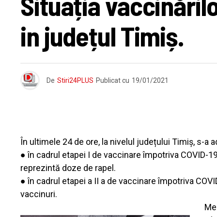
Situația vaccinărilo
in județul Timiș.
De
Stiri24PLUS
Publicat cu
19/01/2021
În ultimele 24 de ore, la nivelul județului Timiș, s-a
● în cadrul etapei I de vaccinare împotriva COVID-1
reprezintă doze de rapel.
● în cadrul etapei a II a de vaccinare împotriva COVI
vaccinuri.
Men