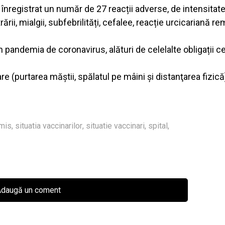
 înregistrat un număr de 27 reacții adverse, de intensitat
ii, mialgii, subfebrilități, cefalee, reacție urcicariană r
andemia de coronavirus, alături de celelalte obligații c
re (purtarea măştii, spălatul pe mâini şi distanţarea fizică
imis
,
situatia vaccinarilor
,
situatie vaccinari
,
spital
,
daugă un coment