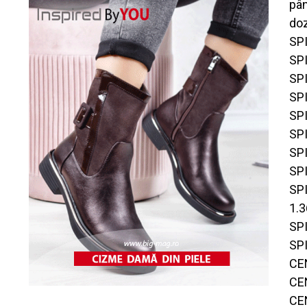
pân
doz
SP
SP
SP
SP
SP
SP
SP
SP
SP
1.
SP
SP
CE
CE
CE