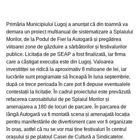
Primăria Municipiului Lugoj a anunțat că din toamnă va
demara un proiect multianual de sistematizare a Splaiului
Morilor, de la Podul de Fier la Autogară și pregătirea
viitoarei zone de găzduire a sărbătorilor și festivalurilor
publice. Licitația de pe SEAP a fost finalizată, iar firma
care a câștigat execuția este din Lugoj. Valoarea
investitiței se ridică la aproximativ 8 milioane de lei, iar
lucrările sunt programate să înceapă în luna septembrie,
după ce trece perioada în care pot fi depuse eventualele
contestații la licitație. În cadrul proiectului este prevăzută
refacerea carosabilului de pe Splaiul Morilor și
amenajarea a 180 de locuri de parcare. În parcarea de
lângă Autogară va fi montată scena și amenajată locația
pentru manifestările de divertisment care vor fi organizate
în oraș, astfel că nu se vor mai ține festivaluri în centrul
orașului și pe platoul Casei de Cultură a Sindicatelor.