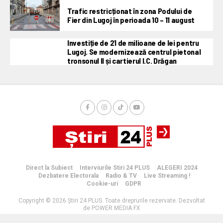
Trafic restricționat în zona Podului de
Fier din Lugoj în perioada 10 – 11 august
Investiție de 21 de milioane de lei pentru
Lugoj. Se modernizează centrul pietonal
tronsonul II și cartierul I.C. Drăgan
Direct la Subiect
Interviurile Stiri 24 PLUS
ALEGERI 2024
Dezbatere Electorala
Radio & TV
Live Streaming !
Cookie-uri
GDPR
Copyright © 2026 Știri 24 PLUS. Toate dreprurile rezervate. Dezvoltat
de POWER MEDIA FX