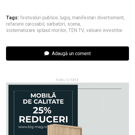
Tags:
festivaluri publice
,
lugoj
,
manifestari divertisment
,
refacere carosabil
,
sarbatori
,
scena
,
sistematizare splaiul morilor
,
TEN TV
,
valoare investitie
Adaugă un coment
PUBLICITATE