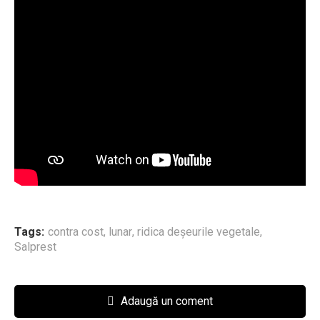
Tags:
contra cost
,
lunar
,
ridica deșeurile vegetale
,
Salprest
Adaugă un coment