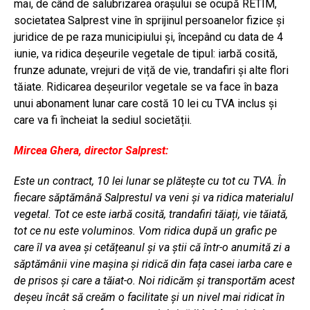
mai, de când de salubrizarea orașului se ocupă RETIM,
societatea Salprest vine în sprijinul persoanelor fizice și
juridice de pe raza municipiului și, începând cu data de 4
iunie, va ridica deșeurile vegetale de tipul: iarbă cosită,
frunze adunate, vrejuri de viță de vie, trandafiri și alte flori
tăiate. Ridicarea deșeurilor vegetale se va face în baza
unui abonament lunar care costă 10 lei cu TVA inclus și
care va fi încheiat la sediul societății.
Mircea Ghera, director Salprest:
Este un contract, 10 lei lunar se plătește cu tot cu TVA. În
fiecare săptămână Salprestul va veni și va ridica materialul
vegetal. Tot ce este iarbă cosită, trandafiri tăiați, vie tăiată,
tot ce nu este voluminos. Vom ridica după un grafic pe
care îl va avea și cetățeanul și va știi că într-o anumită zi a
săptămânii vine mașina și ridică din fața casei iarba care e
de prisos și care a tăiat-o. Noi ridicăm și transportăm acest
deșeu încât să creăm o facilitate și un nivel mai ridicat în