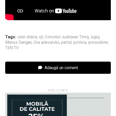
Tags:
calin dobra
,
cjt
,
Consiliul Judeţean Timiş
,
lugoj
,
Marius Gangan
,
Ora adevarului
,
partid
,
politica
,
presedinte
,
TEN TV
Adaugă un coment
PUBLICITATE