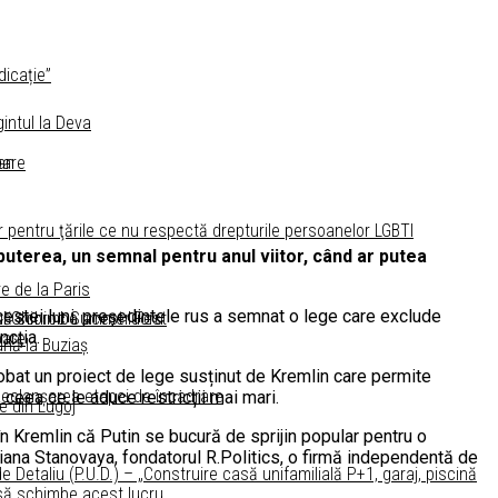
icație”
intul la Deva
pare
an
e
entru ţările ce nu respectă drepturile persoanelor LGBTI
 puterea, un semnal pentru anul viitor, când ar putea
e de la Paris
cestei luni, președintele rus a semnat o lege care exclude
 să schimbe acest lucru
tul Ghioroc Summer Fest
ncția.
pare
ană la Buziaș
aprobat un proiect de lege susținut de Kremlin care permite
 declanșarea etapei de încadrare
 ceea ce le aduce restricții mai mari.
e din Lugoj
 în Kremlin că Putin se bucură de sprijin popular pentru o
tiana Stanovaya, fondatorul R.Politics, o firmă independentă de
Detaliu (P.U.D.) – „Construire casă unifamilială P+1, garaj, piscină
 să schimbe acest lucru