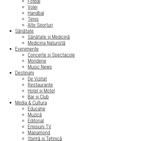
Fotbal
Volei
Handbal
Tenis
Alte Sporturi
Sănătate
Sănătate și Medicină
Medicina Naturistă
Evenimente
Concerte și Spectacole
Mondene
Music News
Destinații
De Vizitat
Restaurante
Hotel și Motel
Bar și Club
Media & Cultura
Educație
Muzică
Editorial
Emisiuni TV
Mapamond
Știință și Tehnică