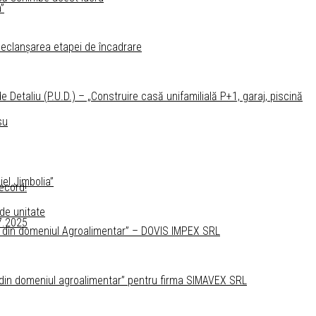
”
 declanșarea etapei de încadrare
Detaliu (P.U.D.) – „Construire casă unifamilială P+1, garaj, piscină
su
el Jimbolia”
record!
 de unitate
07.2025
lor din domeniul Agroalimentar” – DOVIS IMPEX SRL
lor din domeniul agroalimentar” pentru firma SIMAVEX SRL