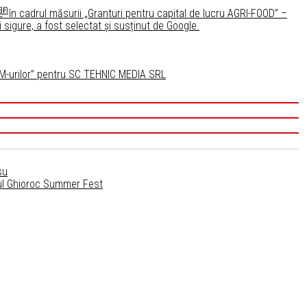
an
 în cadrul măsurii „Granturi pentru capital de lucru AGRI-FOOD” –
i sigure, a fost selectat și susținut de Google.
 IMM-urilor” pentru SC TEHNIC MEDIA SRL
su
tul Ghioroc Summer Fest