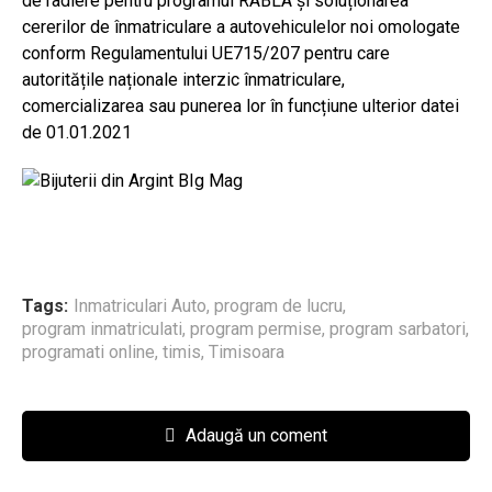
de radiere pentru programul RABLA și soluționarea
cererilor de înmatriculare a autovehiculelor noi omologate
conform Regulamentului UE715/207 pentru care
autoritățile naționale interzic înmatriculare,
comercializarea sau punerea lor în funcțiune ulterior datei
de 01.01.2021
Tags:
Inmatriculari Auto
,
program de lucru
,
program inmatriculati
,
program permise
,
program sarbatori
,
programati online
,
timis
,
Timisoara
Adaugă un coment