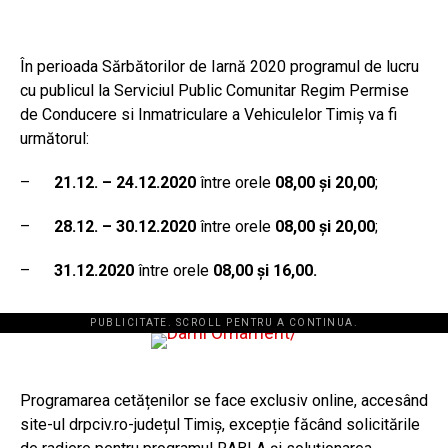
În perioada Sărbătorilor de Iarnă 2020 programul de lucru
cu publicul la Serviciul Public Comunitar Regim Permise
de Conducere si Inmatriculare a Vehiculelor Timiș va fi
următorul:
–
21.12. – 24.12.2020
între orele
08,00 şi 20,00
;
–
28.12. – 30.12.2020
între orele
08,00 şi 20,00
;
–
31.12.2020
între orele
08,00 și 16,00.
PUBLICITATE. SCROLL PENTRU A CONTINUA.
Programarea cetățenilor se face exclusiv online, accesând
site-ul drpciv.ro-județul Timiș, excepție făcând solicitările