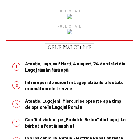
PUBLICITATE
PUBLICITATE
CELE MAI CITITE
Atenție, lugojeni! Marți, 4 august, 24 de străzi din
Lugoj rămân fără apă
Întreruperi de curent în Lugoj: străzile afectate
în următoarele trei zile
Atenție, Lugojeni! Miercuri se oprește apa timp
de opt ore în Lugojul Român
Conflict violent pe „Podul de Beton” din Lugoj! Un
bărbat a fost înjunghiat
În plină caniculă, Rețele Electrice Banat oprește