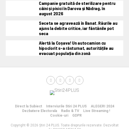
Campanie gratuită de sterilizare pentru
câini și pisici în Darova și Nădrag, în
august 2026
Seceta se agravează în Banat. Râurile au
ajuns la debite critice, iar fântânile pot
seca
Alertă la Coșava! Un autocamion cu
hipoclorit s-a răsturnat, autoritățile au
evacuat populația din zonă
Direct la Subiect
Interviurile Stiri 24 PLUS
ALEGERI 2024
Dezbatere Electorala
Radio & TV
Live Streaming !
Cookie-uri
GDPR
Copyright © 2026 Știri 24 PLUS. Toate dreprurile rezervate. Dezvoltat