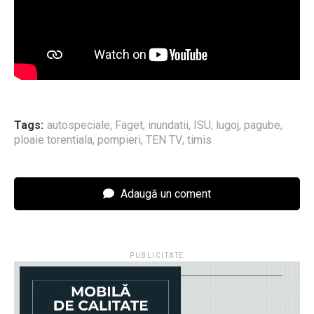
Tags:
autospeciale
,
Faget
,
inundatii
,
ISU
,
lugoj
,
pagube
,
ploaie torentiala
,
pompieri
,
TEN TV
,
timis
Adaugă un coment
PUBLICITATE