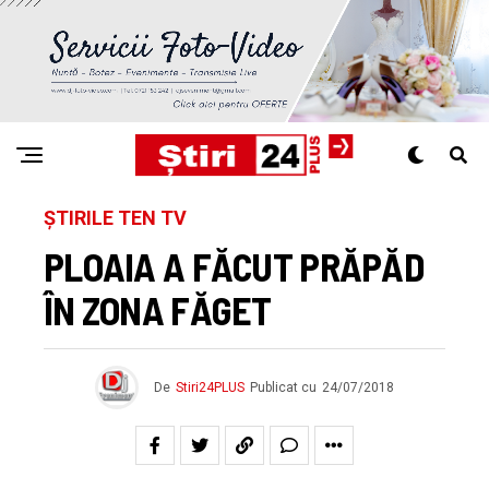
ȘTIRILE TEN TV
PLOAIA A FĂCUT PRĂPĂD
ÎN ZONA FĂGET
De
Stiri24PLUS
Publicat cu
24/07/2018