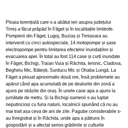
Ploaia torențială care s-a abătut ieri asupra județului
Timiș a făcut prăpăd în Făget și în localitațile limitrofe.
Pompierii din Făget, Lugoj, Buziaș și Timișoara au
intervenit cu cinci autospeciale, 14 motopompe și șase
electropompe pentru limitarea efectelor inundațiilor și
evacuarea apei. În total au fost 114 case și curți inundate
în Făget, Bichigi, Traian Vuia și Răchita, Iersnic, Cladova,
Begheiu Mic, Bătești, Surducu Mic și Ohaba Lungă. La
Făget a plouat aproximativ două ore, însă problemele au
apărut când apa acumulată de pe dealurile din zonă a
ajuns pe străzile din oraș. În unele case apa a ajuns la
jumătate de metru. Și la Bichigi oamenii s-au luptat
neputincioși cu furia naturii, localnicii spunând că nu au
mai trait așa ceva de ani de zile. Pagube considerabile s-
au înregistrat și în Răchita, unde apa a pătruns în
gospodării și a afectat serios grădinile și culturile