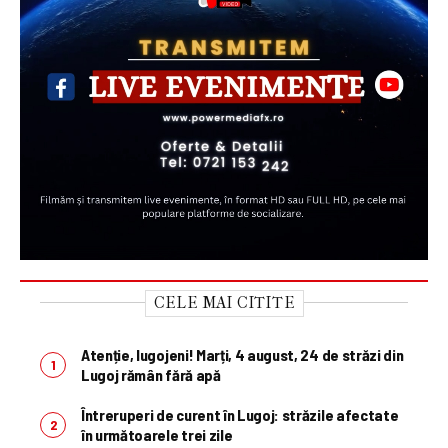
CELE MAI CITITE
Atenție, lugojeni! Marți, 4 august, 24 de străzi din
Lugoj rămân fără apă
Întreruperi de curent în Lugoj: străzile afectate
în următoarele trei zile