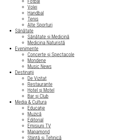
Fotbal
Volei
Handbal
Tenis
Alte Sporturi
Sănătate
Sănătate și Medicină
Medicina Naturistă
Evenimente
Concerte și Spectacole
Mondene
Music News
Destinații
De Vizitat
Restaurante
Hotel și Motel
Bar și Club
Media & Cultura
Educație
Muzică
Editorial
Emisiuni TV
Mapamond
Știință și Tehnică