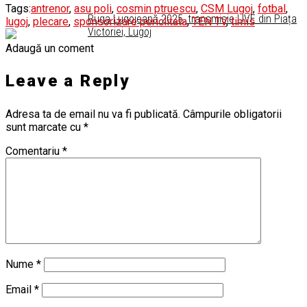
Tags:
antrenor
,
asu poli
,
cosmin ptruescu
,
CSM Lugoj
,
fotbal
,
Ruga Lugojeană 2025, transmisie LIVE din Piața
lugoj
,
plecare
,
sponsorizare periclitata
,
TEN TV
,
timis
Victoriei, Lugoj
Adaugă un coment
Leave a Reply
Adresa ta de email nu va fi publicată.
Câmpurile obligatorii
sunt marcate cu
*
Comentariu
*
Nume
*
Email
*