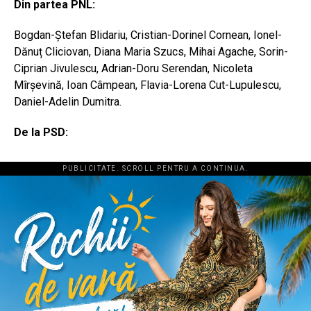
Din partea PNL:
Bogdan-Ștefan Blidariu, Cristian-Dorinel Cornean, Ionel-
Dănuț Cliciovan, Diana Maria Szucs, Mihai Agache, Sorin-
Ciprian Jivulescu, Adrian-Doru Serendan, Nicoleta
Mîrșevină, Ioan Câmpean, Flavia-Lorena Cut-Lupulescu,
Daniel-Adelin Dumitra.
De la PSD:
PUBLICITATE. SCROLL PENTRU A CONTINUA.