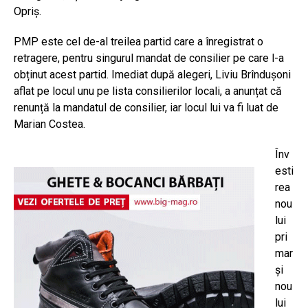
Opriș.
PMP este cel de-al treilea partid care a înregistrat o
retragere, pentru singurul mandat de consilier pe care l-a
obținut acest partid. Imediat după alegeri, Liviu Brîndușoni
aflat pe locul unu pe lista consilierilor locali, a anunțat că
renunță la mandatul de consilier, iar locul lui va fi luat de
Marian Costea.
Înv
esti
rea
nou
lui
pri
mar
și
nou
lui