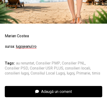
Marian Costea
sursa:
lugojeanul.ro
Tags:
au renuntat
,
Consilier PMP
,
Consilier PNL
,
Consilier PSD
,
Consilier USR PLUS
,
consilieri locali
,
consilieri lugoj
,
Consiliul Local Lugoj
,
lugoj
,
Primarie
,
timis
Adaugă un coment