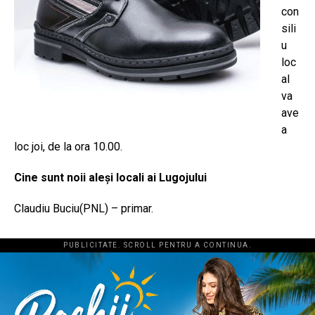
con
sili
u
loc
al
va
ave
a
loc joi, de la ora 10.00.
Cine sunt noii aleși locali ai Lugojului
Claudiu Buciu(PNL) – primar.
PUBLICITATE. SCROLL PENTRU A CONTINUA.