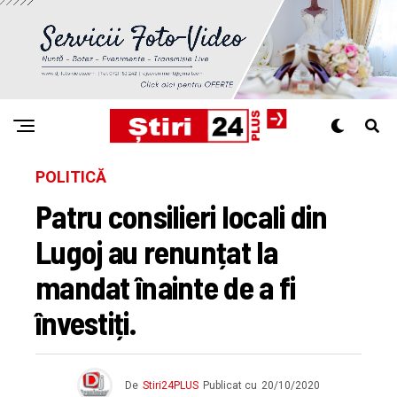
POLITICĂ
Patru consilieri locali din
Lugoj au renunțat la
mandat înainte de a fi
învestiți.
De
Stiri24PLUS
Publicat cu
20/10/2020