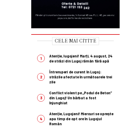
CELE MAI CITITE
Atenție, lugojeni! Marți, 4 august, 24
de străzi din Lugoj rămân fără apă
Întreruperi de curent în Lugoj:
străzile afectate în următoarele trei
zile
Conflict violent pe „Podul de Beton”
din Lugoj! Un bărbat a fost
înjunghiat
Atenție, Lugojeni! Miercuri se oprește
apa timp de opt ore în Lugojul
Român