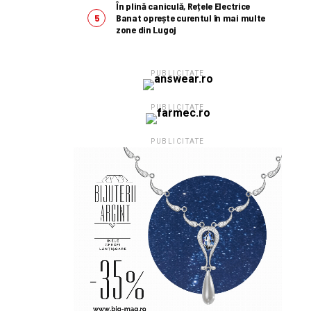
În plină caniculă, Rețele Electrice
Banat oprește curentul în mai multe
zone din Lugoj
PUBLICITATE
PUBLICITATE
PUBLICITATE