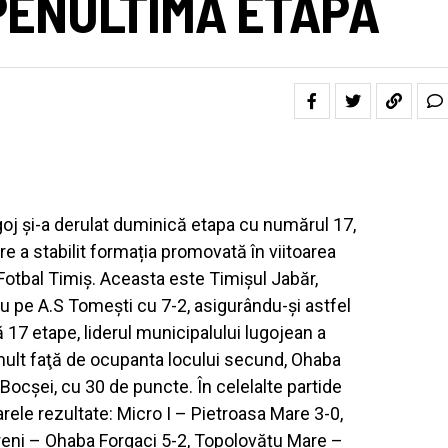
PENULTIMA ETAPĂ
oj și-a derulat duminică etapa cu numărul 17,
e a stabilit formația promovată în viitoarea
Fotbal Timiș. Aceasta este Timișul Jabăr,
iu pe A.S Tomești cu 7-2, asigurându-și astfel
 17 etape, liderul municipalului lugojean a
ult faţă de ocupanta locului secund, Ohaba
 Bocșei, cu 30 de puncte. În celelalte partide
rele rezultate: Micro I – Pietroasa Mare 3-0,
eni – Ohaba Forgaci 5-2, Topolovățu Mare –