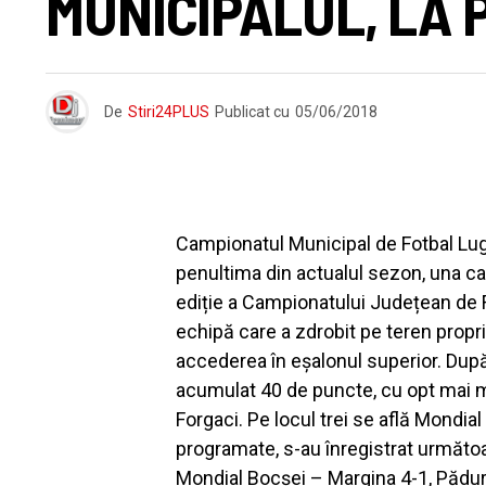
MUNICIPALUL, LA 
De
Stiri24PLUS
Publicat cu
05/06/2018
Campionatul Municipal de Fotbal Lug
penultima din actualul sezon, una car
ediție a Campionatului Județean de 
echipă care a zdrobit pe teren propr
accederea în eșalonul superior. După
acumulat 40 de puncte, cu opt mai m
Forgaci. Pe locul trei se află Mondial
programate, s-au înregistrat următoa
Mondial Bocșei – Margina 4-1, Pădur