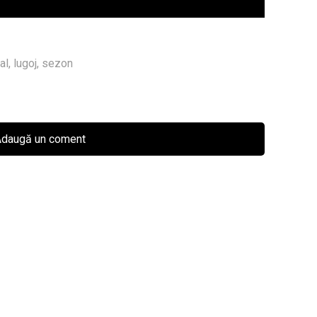
al
,
lugoj
,
sezon
daugă un coment