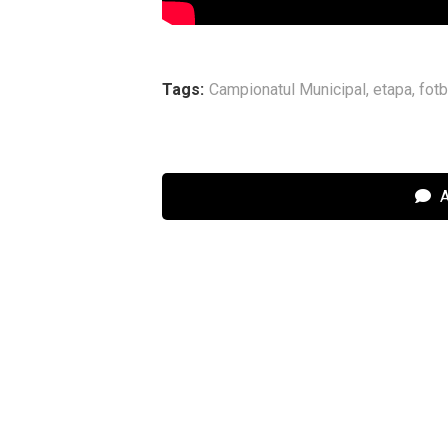
Tags:
Campionatul Municipal
,
etapa
,
fotb
A