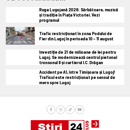
Ruga Lugojană 2026: Sărbătoare, muzică
și tradiție în Piața Victoriei. Vezi
programul
Trafic restricționat în zona Podului de
Fier din Lugoj în perioada 10 – 11 august
Investiție de 21 de milioane de lei pentru
Lugoj. Se modernizează centrul pietonal
tronsonul II și cartierul I.C. Drăgan
Accident pe A1, între Timișoara și Lugoj!
Traficul este restricționat pe sensul de
mers spre Lugoj