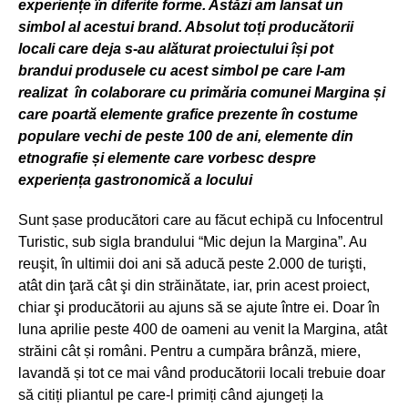
experiențe în diferite forme. Astăzi am lansat un
simbol al acestui brand. Absolut toți producătorii
locali care deja s-au alăturat proiectului își pot
brandui produsele cu acest simbol pe care l-am
realizat în colaborare cu primăria comunei Margina și
care poartă elemente grafice prezente în costume
populare vechi de peste 100 de ani, elemente din
etnografie și elemente care vorbesc despre
experiența gastronomică a locului
Sunt șase producători care au făcut echipă cu Infocentrul
Turistic, sub sigla brandului “Mic dejun la Margina”. Au
reuşit, în ultimii doi ani să aducă peste 2.000 de turişti,
atât din ţară cât şi din străinătate, iar, prin acest proiect,
chiar şi producătorii au ajuns să se ajute între ei. Doar în
luna aprilie peste 400 de oameni au venit la Margina, atât
străini cât și români. Pentru a cumpăra brânză, miere,
lavandă și tot ce mai vând producătorii locali trebuie doar
să citiți pliantul pe care-l primiți când ajungeți la