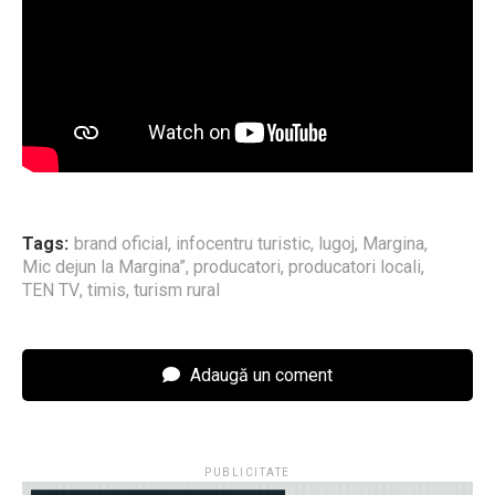
Tags:
brand oficial
,
infocentru turistic
,
lugoj
,
Margina
,
Mic dejun la Margina”
,
producatori
,
producatori locali
,
TEN TV
,
timis
,
turism rural
Adaugă un coment
PUBLICITATE