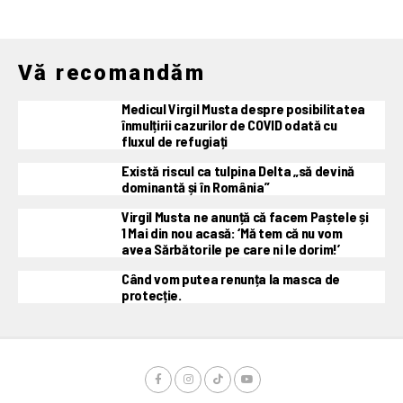
Vă recomandăm
Medicul Virgil Musta despre posibilitatea
înmulțirii cazurilor de COVID odată cu
fluxul de refugiați
Există riscul ca tulpina Delta „să devină
dominantă și în România”
Virgil Musta ne anunță că facem Paștele și
1 Mai din nou acasă: ‘Mă tem că nu vom
avea Sărbătorile pe care ni le dorim!’
Când vom putea renunța la masca de
protecție.