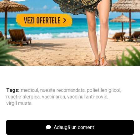
Tags:
medicul
,
nueste recomandata
,
polietilen glicol
,
reactie alergica
,
vaccinarea
,
vaccinul anti-covid
,
virgil musta
Adaugă un coment