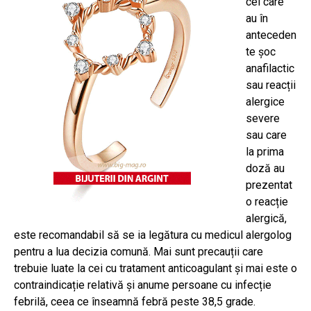
cei care
au în
anteceden
te șoc
anafilactic
sau reacții
alergice
severe
sau care
la prima
doză au
prezentat
o reacție
alergică,
este recomandabil să se ia legătura cu medicul alergolog
pentru a lua decizia comună. Mai sunt precauții care
trebuie luate la cei cu tratament anticoagulant și mai este o
contraindicație relativă și anume persoane cu infecție
febrilă, ceea ce înseamnă febră peste 38,5 grade.