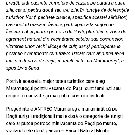
pregăti atât pachete complete de cazare pe durata a patru
zile, cât şi pentru două sau trei zile, în funcţie de doleanţele
turiştilor. Vor fi pachete clasice, specifice acestei sărbători,
care includ masa în familie, participarea la slujba de
Înviere, cât şi pentru prima zi de Paşti, plimbări în zone de
agrement natural din vecinătatea satelor sau comunelor,
vizitarea unor vechi lăcaşe de cult, dar şi participarea la
posibile evenimente cultural-muzicale care ar putea avea
loc în a doua zi de Paşti, în unele sate din Maramureş”, a
spus Livia Sima.
Potrivit acesteia, majoritatea turiştilor care aleg
Maramureşul pentru vacanţa de Paşti sunt familişti sau
grupuri organizate şi mai puţin turişti individuali.
Preşedintele ANTREC Maramureş a mai amintit că pe
lângă turiştii tradiţionali mai există o categorie de turişti
care ar putea petrece minivacanţa de Paşti pe munte,
vizitând cele două parcuri – Parcul Natural Munţii