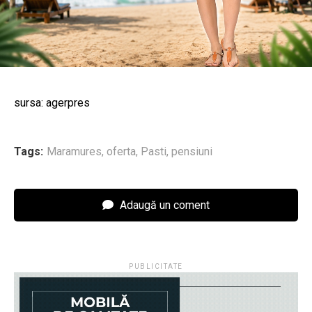
sursa: agerpres
Tags:
Maramures
,
oferta
,
Pasti
,
pensiuni
Adaugă un coment
PUBLICITATE