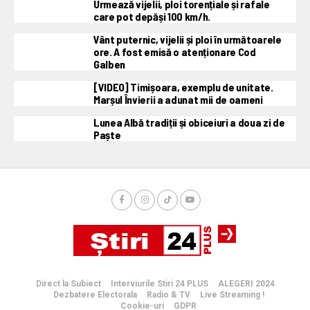
Urmează vijelii, ploi torențiale și rafale
care pot depăși 100 km/h.
Vânt puternic, vijelii și ploi în următoarele
ore. A fost emisă o atenționare Cod
Galben
[VIDEO] Timișoara, exemplu de unitate.
Marșul Învierii a adunat mii de oameni
Lunea Albă tradiții și obiceiuri a doua zi de
Paște
Direct la Subiect
Interviurile Stiri 24 PLUS
ALEGERI 2024
Dezbatere Electorala
Radio & TV
Live Streaming !
Cookie-uri
GDPR