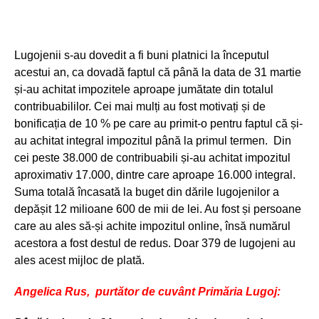
Lugojenii s-au dovedit a fi buni platnici la începutul
acestui an, ca dovadă faptul că până la data de 31 martie
și-au achitat impozitele aproape jumătate din totalul
contribuabililor. Cei mai mulți au fost motivați și de
bonificația de 10 % pe care au primit-o pentru faptul că și-
au achitat integral impozitul până la primul termen. Din
cei peste 38.000 de contribuabili și-au achitat impozitul
aproximativ 17.000, dintre care aproape 16.000 integral.
Suma totală încasată la buget din dările lugojenilor a
depășit 12 milioane 600 de mii de lei. Au fost și persoane
care au ales să-și achite impozitul online, însă numărul
acestora a fost destul de redus. Doar 379 de lugojeni au
ales acest mijloc de plată.
Angelica Rus, purt
ător de cuvânt Primăria Lugoj: