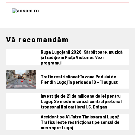
Vă recomandăm
Ruga Lugojană 2026: Sărbătoare, muzică
și tradiție în Piața Victoriei. Vezi
programul
Trafic restricționat în zona Podului de
Fier din Lugoj în perioada 10 – 11 august
Investiție de 21 de milioane de lei pentru
Lugoj. Se modernizează centrul pietonal
tronsonul II și cartierul I.C. Drăgan
Accident pe A1, între Timișoara și Lugoj!
Traficul este restricționat pe sensul de
mers spre Lugoj