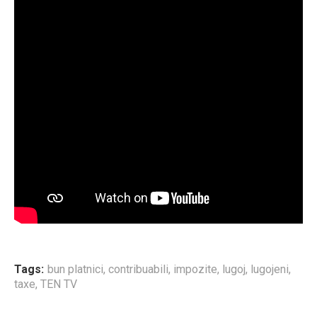
Tags:
bun platnici
,
contribuabili
,
impozite
,
lugoj
,
lugojeni
,
taxe
,
TEN TV