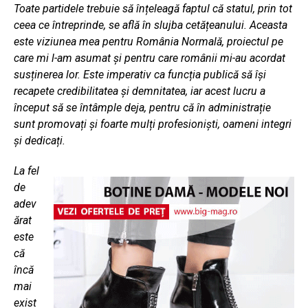
Toate partidele trebuie să înțeleagă faptul că statul, prin tot
ceea ce întreprinde, se află în slujba cetățeanului. Aceasta
este viziunea mea pentru România Normală, proiectul pe
care mi l-am asumat și pentru care românii mi-au acordat
susținerea lor. Este imperativ ca funcția publică să își
recapete credibilitatea și demnitatea, iar acest lucru a
început să se întâmple deja, pentru că în administrație
sunt promovați și foarte mulți profesioniști, oameni integri
și dedicați.
La fel
de
adev
ărat
este
că
încă
mai
exist