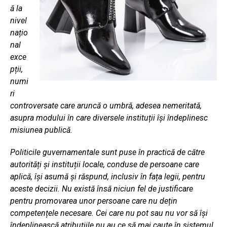
ă la
nivel
națio
nal
exce
pții,
numi
ri
controversate care aruncă o umbră, adesea nemeritată,
asupra modului în care diversele instituții își îndeplinesc
misiunea publică.
Politicile guvernamentale sunt puse în practică de către
autorități și instituții locale, conduse de persoane care
aplică, își asumă și răspund, inclusiv în fața legii, pentru
aceste decizii. Nu există însă niciun fel de justificare
pentru promovarea unor persoane care nu dețin
competențele necesare. Cei care nu pot sau nu vor să își
îndeplinească atribuțiile nu au ce să mai caute în sistemul