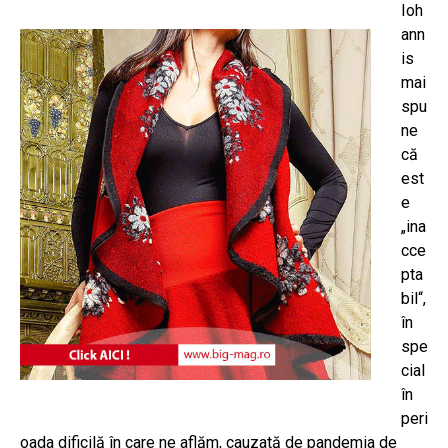
Ioh
ann
is
mai
spu
ne
că
est
e
„ina
cce
pta
bil“,
în
spe
cial
în
peri
oada dificilă în care ne aflăm, cauzată de pandemia de