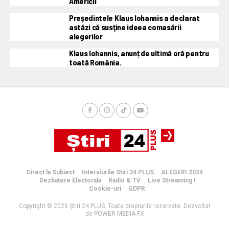
Americii
Preşedintele Klaus Iohannis a declarat
astăzi că susţine ideea comasării
alegerilor
Klaus Iohannis, anunț de ultimă oră pentru
toată România.
Direct la Subiect
Interviurile Stiri 24 PLUS
ALEGERI 2024
Dezbatere Electorala
Radio & TV
Live Streaming !
Cookie-uri
GDPR
Copyright © 2026 Știri 24 PLUS. Toate dreprurile rezervate. Dezvoltat
de POWER MEDIA FX