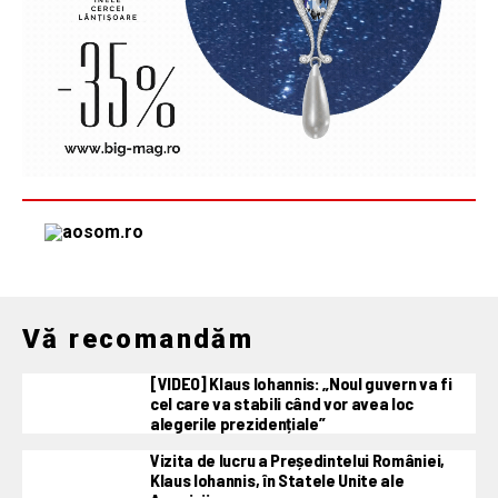
Vă recomandăm
[VIDEO] Klaus Iohannis: „Noul guvern va fi
cel care va stabili când vor avea loc
alegerile prezidențiale”
Vizita de lucru a Președintelui României,
Klaus Iohannis, în Statele Unite ale