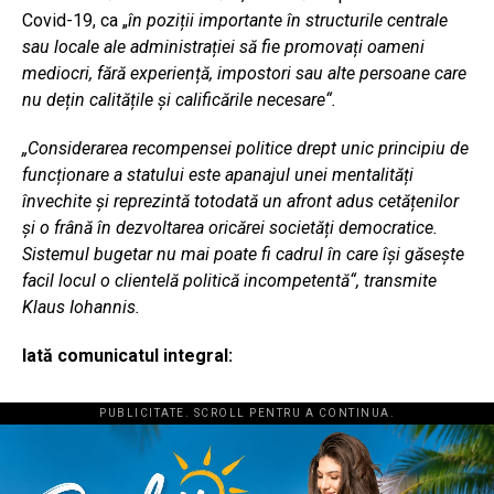
Covid-19, ca „
în poziții importante în structurile centrale
sau locale ale administrației să fie promovați oameni
mediocri, fără experiență, impostori sau alte persoane care
nu dețin calitățile și calificările necesare“.
„Considerarea recompensei politice drept unic principiu de
funcționare a statului este apanajul unei mentalități
învechite și reprezintă totodată un afront adus cetățenilor
și o frână în dezvoltarea oricărei societăți democratice.
Sistemul bugetar nu mai poate fi cadrul în care își găsește
facil locul o clientelă politică incompetent
ă
“,
transmite
Klaus Iohannis
.
Iată comunicatul integral:
PUBLICITATE. SCROLL PENTRU A CONTINUA.