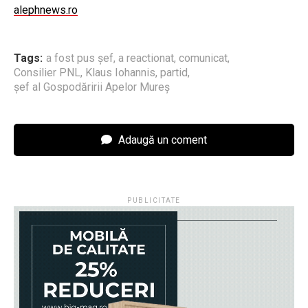
alephnews.ro
Tags:
a fost pus șef
,
a reactionat
,
comunicat
,
Consilier PNL
,
Klaus Iohannis
,
partid
,
șef al Gospodăririi Apelor Mureș
Adaugă un coment
PUBLICITATE