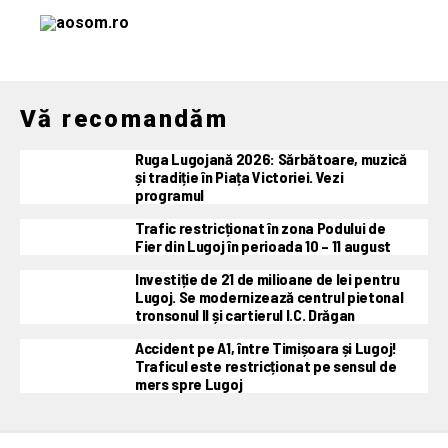
Vă recomandăm
Ruga Lugojană 2026: Sărbătoare, muzică
și tradiție în Piața Victoriei. Vezi
programul
Trafic restricționat în zona Podului de
Fier din Lugoj în perioada 10 – 11 august
Investiție de 21 de milioane de lei pentru
Lugoj. Se modernizează centrul pietonal
tronsonul II și cartierul I.C. Drăgan
Accident pe A1, între Timișoara și Lugoj!
Traficul este restricționat pe sensul de
mers spre Lugoj