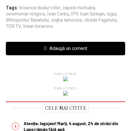
Tags:
biserica dealul viilor
,
capela mortuara
,
ceremonial religios
,
Ioan Cer­bu
,
ÎPS Ioan Selejan
,
lugoj
,
Mitropolitul Banatului
,
slujba tarnosire
,
strada Fagetului
,
TEN TV
,
traian biraescu
Adaugă un coment
PUBLICITATE
PUBLICITATE
CELE MAI CITITE
Atenție, lugojeni! Marți, 4 august, 24 de străzi din
Lugoj rămân fără apă