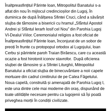
Înaltpreasfințitul Părinte Ioan, Mitropolitul Banatului s-a
aflat din nou în mijlocul credincioșilor din Lugoj, în
duminica de după Înălțarea Sfintei Cruci, când a săvârșit
slujba de târnosire a bisericii cu hramul „Sfântul Apostol
Andrei și Sfântul Ierarh Iosif cel Nou” din Parohia Lugoj
VI-Dealul Viilor. Ceremonialul religios a fost oficiat de
Înaltpreasfințitul Părinte Ioan, înconjurat de un sobor de
preoți în frunte cu protopopul ortodox al Lugojului, Ioan
Cerbu și părintele paroh Traian Birăescu, care cu această
ocazie a fost hirotonit iconov stavrofor. După oficierea
slujbei de târnosire și a Sfintei Liturghii, Mitropolitul
Banatului a oficiat slujba de binecuvântare a noii capele
mortuare din cadrul cimitirului de pe Calea Făgetului.
Noua capelă, construită și amenajată de Parohia Lugoj I,
este una dintre cele mai moderne din oraș, dispunând de
toate utilitățile necesare pentru ca lugojenii să își poată
priveghea morții în condiții civilizate.