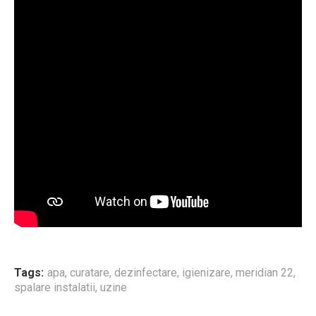
Tags:
apa
,
curatare
,
dezinfectare
,
igienizare
,
meridian 22
,
spalare instalatii
,
uzine