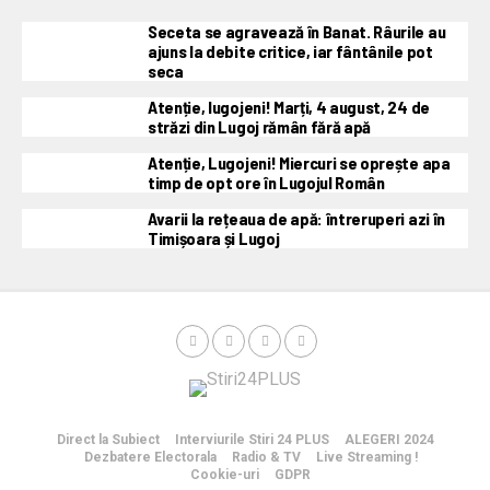
Seceta se agravează în Banat. Râurile au
ajuns la debite critice, iar fântânile pot
seca
Atenție, lugojeni! Marți, 4 august, 24 de
străzi din Lugoj rămân fără apă
Atenție, Lugojeni! Miercuri se oprește apa
timp de opt ore în Lugojul Român
Avarii la rețeaua de apă: întreruperi azi în
Timișoara și Lugoj
Direct la Subiect
Interviurile Stiri 24 PLUS
ALEGERI 2024
Dezbatere Electorala
Radio & TV
Live Streaming !
Cookie-uri
GDPR