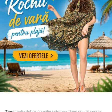
Tags:
calin dobra
,
consiliu judetean
,
drum nou
,
Ferendia
,