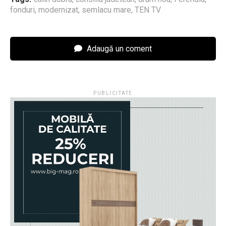
fonduri
,
modernizat
,
semlacu mare
,
TEN TV
Adaugă un coment
PUBLICITATE