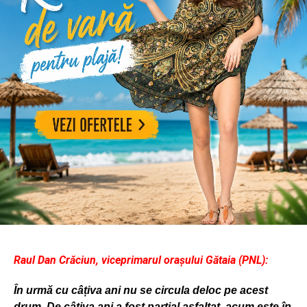
Raul Dan Crăciun, viceprimarul orașului Gătaia (PNL):
În urmă cu câțiva ani nu se circula deloc pe acest
drum. De câțiva ani a fost parțial asfaltat, acum este în