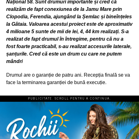
Național 58. Sunt drumuri importante și cred că
realizăm de fapt conexiunea de la Jamu Mare prin
Clopodia, Ferendia, ajungând la Șemlac și bineînțeles
la Gătaia. Valoarea acestui proiect este de aproximativ
4 milioane 5 sunte de mii de lei, 4, 44 km realizați. S-a
realizat de fapt drumul în întregime, pentru că nu a
fost foarte practicabil, s-au realizat accesurile laterale,
șanțurile. Cred că este un drum cu care ne putem
mândri
Drumul are o garanție de patru ani. Recepția finală se va
face la terminarea garanției de bună execuție.
PUBLICITATE. SCROLL PENTRU A CONTINUA.