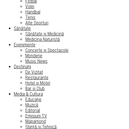
Fotbal
Volei
Handbal
Tenis
Alte Sporturi
Sănătate
Sănătate și Medicină
Medicina Naturistă
Evenimente
Concerte și Spectacole
Mondene
Music News
Destinații
De Vizitat
Restaurante
Hotel și Motel
Bar și Club
Media & Cultura
Educație
Muzică
Editorial
Emisiuni TV
Mapamond
Știință și Tehnică