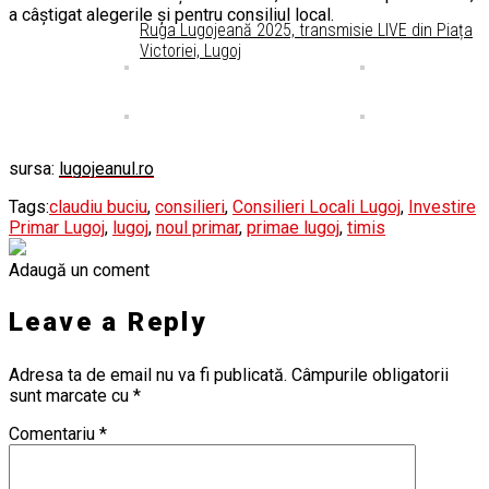
a câștigat alegerile și pentru consiliul local.
Ruga Lugojeană 2025, transmisie LIVE din Piața
Victoriei, Lugoj
sursa:
lugojeanul.ro
Tags:
claudiu buciu
,
consilieri
,
Consilieri Locali Lugoj
,
Investire
Primar Lugoj
,
lugoj
,
noul primar
,
primae lugoj
,
timis
Adaugă un coment
Leave a Reply
Adresa ta de email nu va fi publicată.
Câmpurile obligatorii
sunt marcate cu
*
Comentariu
*