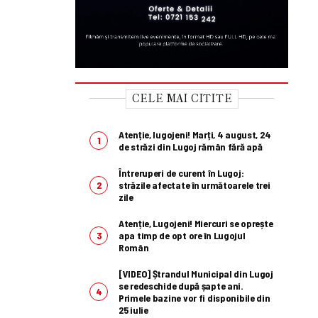
CELE MAI CITITE
Atenție, lugojeni! Marți, 4 august, 24
de străzi din Lugoj rămân fără apă
Întreruperi de curent în Lugoj:
străzile afectate în următoarele trei
zile
Atenție, Lugojeni! Miercuri se oprește
apa timp de opt ore în Lugojul
Român
[VIDEO] Ștrandul Municipal din Lugoj
se redeschide după șapte ani.
Primele bazine vor fi disponibile din
25 iulie