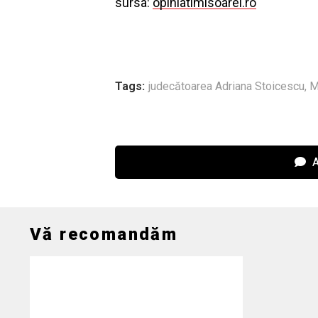
sursa:
opiniatimisoarei.ro
Tags:
judecătoarea Adriana Stoicescu
,
M
A
Vă recomandăm