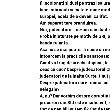
fi incolonati si dusi pe strazi sa u
bine imbracati si cu telefoane mode
Europei, acela de a deveni califat.
Am suparat tare oranduirea.
Noi, judecatorii… ne-am cam luat n
Probe inlaturate pe motiv de SRI, p
banda rulanta.
Asa nu se mai poate. Trebuie un nou
intoarcem la practicile sanatoase: 
Cand va trag de urechi stapanii, l
ceas cu cuc? Despre judecatorul CE
judecatori de la Inalta Curte, tinut 
Despre judecatorii care tocmai au 
nelegale?
A, nu? Dar vorbim despre coruptia
procurori din SIJ este insuficient,
Cat de penibili putem fi? Cat de ta