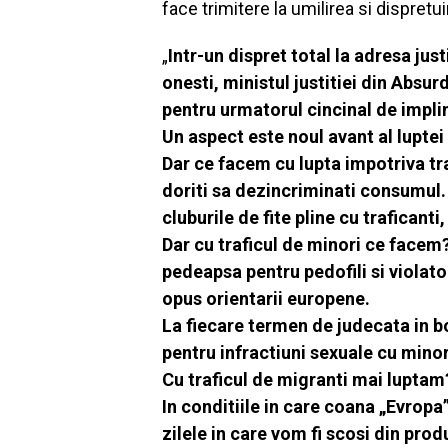
face trimitere la umilirea si dispretui
„
Intr-un dispret total la adresa just
onesti, ministul justitiei din Absur
pentru urmatorul cincinal de impli
Un aspect este noul avant al luptei
Dar ce facem cu lupta impotriva tr
doriti sa dezincriminati consumul.
cluburile de fite pline cu traficant
Dar cu traficul de minori ce facem?
pedeapsa pentru pedofili si violato
opus orientarii europene.
La fiecare termen de judecata in bo
pentru infractiuni sexuale cu minor
Cu traficul de migranti mai luptam
In conditiile in care coana „Evropa
zilele in care vom fi scosi din prod