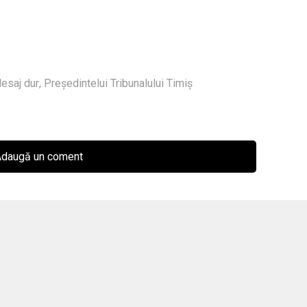
esaj dur
,
Președintelui Tribunalului Timiș
daugă un coment