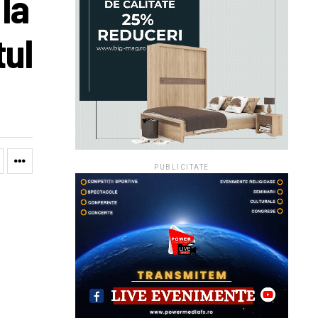
la
tul
PUBLICITATE