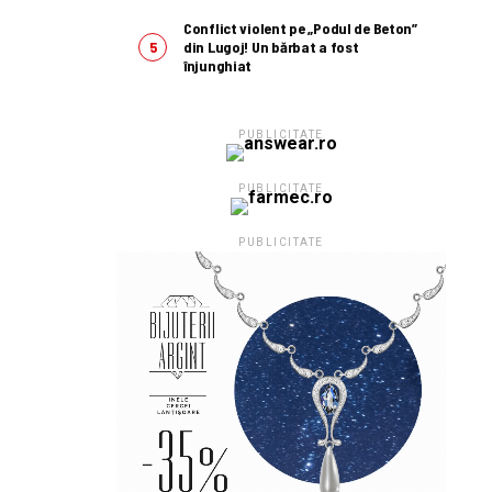
Conflict violent pe „Podul de Beton”
din Lugoj! Un bărbat a fost
înjunghiat
PUBLICITATE
PUBLICITATE
PUBLICITATE