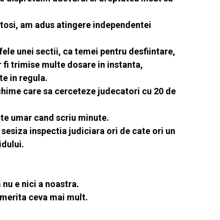
rtosi, am adus atingere independentei
le unei sectii, ca temei pentru desfiintare,
 fi trimise multe dosare in instanta,
te in regula.
echime care sa cerceteze judecatori cu 20 de
este umar cand scriu minute.
e sesiza inspectia judiciara ori de cate ori un
idului.
 nu e nici a noastra.
 merita ceva mai mult.