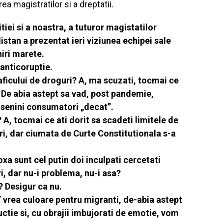
rea magistratilor si a dreptatii.
itiei si a noastra, a tuturor magistatilor
distan a prezentat ieri viziunea echipei sale
niri marete.
 anticoruptie.
aficului de droguri? A, ma scuzati, tocmai ce
 De abia astept sa vad, post pandemie,
i, senini consumatori „decat”.
 A, tocmai ce ati dorit sa scadeti limitele de
ri, dar ciumata de Curte Constitutionala s-a
xa sunt cel putin doi inculpati cercetati
i, dar nu-i problema, nu-i asa?
? Desigur ca nu.
” vrea culoare pentru migranti, de-abia astept
uctie si, cu obrajii imbujorati de emotie, vom