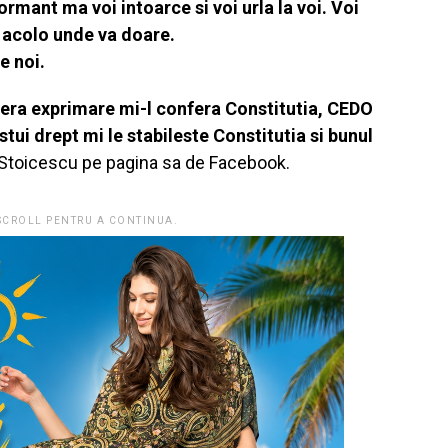
ormant ma voi intoarce si voi urla la voi. Voi
 acolo unde va doare.
e noi.
bera exprimare mi-l confera Constitutia, CEDO
stui drept mi le stabileste Constitutia si bunul
a Stoicescu pe pagina sa de Facebook.
 SCROLL PENTRU A CONTINUA.