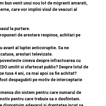
ram bun venit unui nou lot de migranti amarati,
rne, care vor implini visul de veacuri al
asul la purtare.
ropuneri de arestare respinse, achitari pe
 avant al luptei anticoruptie. Sa ne
catuse, arestari televizate.
e povesteste cineva despre infractoarea cu
DO umilit si sfartecat public? Despre lotul de
pe tusa 4 ani, ca mai apoi sa fie achitat?
fost despagubiti pe motiv de interceptarie
 imensa din sistem pentru care numarul de
 motiv pentru care trebuie sa o desfiintam.
re dispretuim adevarul si dreptatea incat sa