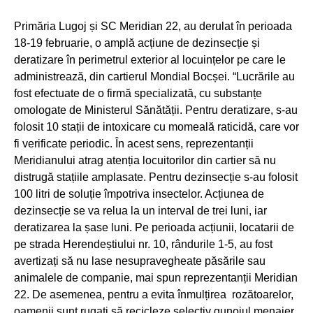
Primăria Lugoj și SC Meridian 22, au derulat în perioada
18-19 februarie, o amplă acțiune de dezinsecție și
deratizare în perimetrul exterior al locuințelor pe care le
administrează, din cartierul Mondial Bocșei. “Lucrările au
fost efectuate de o firmă specializată, cu substanțe
omologate de Ministerul Sănătății. Pentru deratizare, s-au
folosit 10 stații de intoxicare cu momeală raticidă, care vor
fi verificate periodic. În acest sens, reprezentanții
Meridianului atrag atenția locuitorilor din cartier să nu
distrugă stațiile amplasate. Pentru dezinsecție s-au folosit
100 litri de soluție împotriva insectelor. Acțiunea de
dezinsecție se va relua la un interval de trei luni, iar
deratizarea la șase luni. Pe perioada acțiunii, locatarii de
pe strada Herendeștiului nr. 10, rândurile 1-5, au fost
avertizați să nu lase nesupravegheate păsările sau
animalele de companie, mai spun reprezentanții Meridian
22. De asemenea, pentru a evita înmulțirea rozătoarelor,
oamenii sunt rugați să recicleze selectiv gunoiul menajer