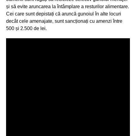
și să evite aruncarea la întâmplare a resturilor alimentare.
Cei care sunt depistați că aruncă gunoiul în alte locuri
decât cele amenajate, sunt sancționați cu amenzi între
500 și 2.500 de lei.