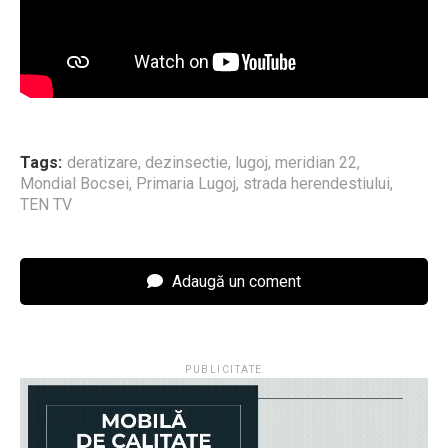
Tags:
deratizare
,
dezinsectie
,
lugoj
,
meridian 22
,
Mondial Bocsei
,
Primaria Lugoj
,
strada herendestiului
,
TEN TV
Adaugă un coment
PUBLICITATE