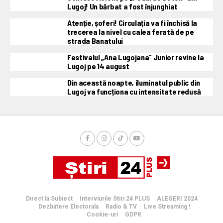
Lugoj! Un bărbat a fost înjunghiat
Atenție, șoferi! Circulația va fi închisă la
trecerea la nivel cu calea ferată de pe
strada Banatului
Festivalul „Ana Lugojana” Junior revine la
Lugoj pe 14 august
Din această noapte, iluminatul public din
Lugoj va funcționa cu intensitate redusă
Direct la Subiect
Interviurile Stiri 24 PLUS
ALEGERI 2024
Dezbatere Electorala
Radio & TV
Live Streaming !
Cookie-uri
GDPR