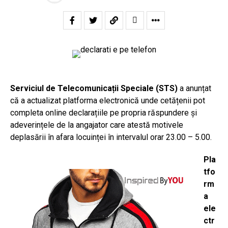
Serviciul de Telecomunicații Speciale (STS)
a anunțat
că a actualizat platforma electronică unde cetățenii pot
completa online declarațiile pe propria răspundere și
adeverințele de la angajator care atestă motivele
deplasării în afara locuinței în intervalul orar 23.00 – 5.00.
Pla
tfo
rm
a
ele
ctr