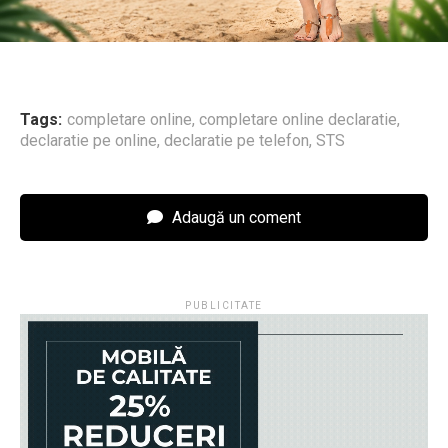
Tags:
completare online
,
completare online declaratie
,
declaratie pe online
,
declaratie pe telefon
,
STS
Adaugă un coment
PUBLICITATE