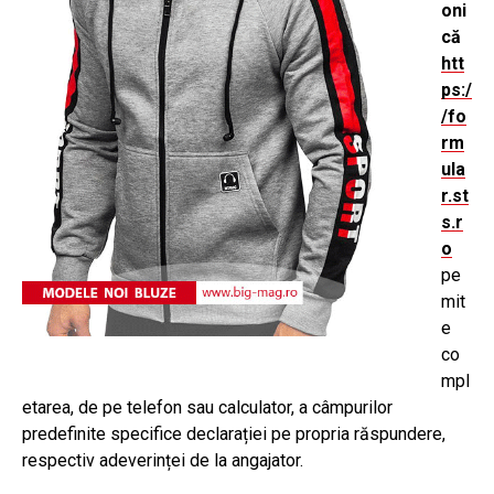
oni
că
htt
ps:/
/fo
rm
ula
r.st
s.r
o
pe
mit
e
co
mpl
etarea, de pe telefon sau calculator, a câmpurilor
predefinite specifice declarației pe propria răspundere,
respectiv adeverinței de la angajator.