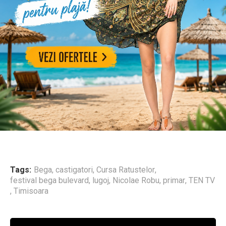
Tags:
Bega
,
castigatori
,
Cursa Ratustelor
,
festival bega bulevard
,
lugoj
,
Nicolae Robu
,
primar
,
TEN TV
,
Timisoara