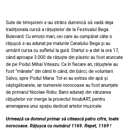
Sute de timișoreni s-au strâns duminică să vadă deja
tradiționala cursă a rățuștelor de la Festivalul Bega
Bulevard. Cu emoții mari, cei care au cumpărat câte o
rățușcă s-au adunat pe malurile Canalului Bega și au
urmărit cursa cu sufletul la gură. Startul s-a dat la ora 17,
când aproape 3.000 de rățuște din plastic au fost aruncate
de pe Podul Mihai Viteazu. Ca în fiecare an, rățuștele au
fost ”mânate” din când în când, din bărci, de voluntarii
Salvo, spre Podul Maria. Tot ei au extras din apă și
câștigătoarele, iar numerele norocoase au fost anunțate
de primarul Nicolae Robu. Banii adunați din vânzarea
rățuștelor vor merge la proiectul IncubART, pentru
amenajarea unui spațiu dedicat artelor muzicale.
Urmează ca domnul primar să citească patru cifre, toate
norocoase. Rățușca cu numărul 1169. Repet, 1169 !