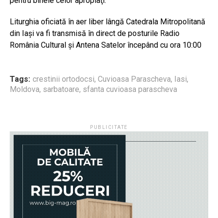
pentru binele celor apropiaţi.
Liturghia oficiată în aer liber lângă Catedrala Mitropolitană
din Iaşi va fi transmisă în direct de posturile Radio
România Cultural şi Antena Satelor începând cu ora 10:00
Tags:
crestinii ortodocsi
,
Cuvioasa Parascheva
,
Iasi
,
Moldova
,
sarbatoare
,
sfanta cuvioasa parascheva
PUBLICITATE