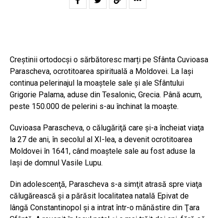
Creştinii ortodocşi o sărbătoresc marți pe Sfânta Cuvioasa
Parascheva, ocrotitoarea spirituală a Moldovei. La Iaşi
continua pelerinajul la moaştele sale şi ale Sfântului
Grigorie Palama, aduse din Tesalonic, Grecia. Până acum,
peste 150.000 de pelerini s-au închinat la moaşte.
Cuvioasa Parascheva, o călugăriţă care şi-a încheiat viaţa
la 27 de ani, în secolul al XI-lea, a devenit ocrotitoarea
Moldovei în 1641, când moaştele sale au fost aduse la
Iaşi de domnul Vasile Lupu.
Din adolescenţă, Parascheva s-a simţit atrasă spre viaţa
călugărească şi a părăsit localitatea natală Epivat de
lângă Constantinopol şi a intrat într-o mănăstire din Ţara