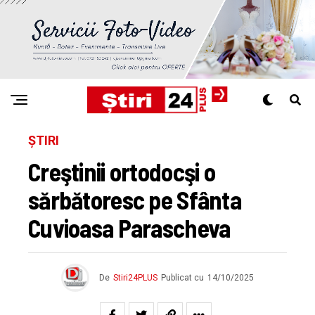
ȘTIRI
Creştinii ortodocşi o
sărbătoresc pe Sfânta
Cuvioasa Parascheva
De
Stiri24PLUS
Publicat cu
14/10/2025