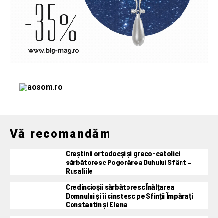
Vă recomandăm
Creștinii ortodocşi și greco-catolici
sărbătoresc Pogorârea Duhului Sfânt –
Rusaliile
Credincioșii sărbătoresc Înălțarea
Domnului și îi cinstesc pe Sfinții Împărați
Constantin și Elena