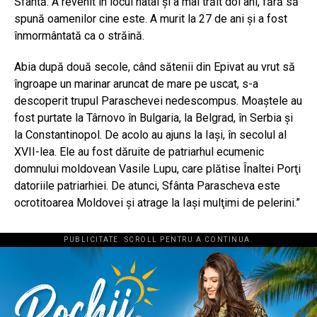
Sfântă. A revenit în locul natal şi a mai trăit doi ani, fără să
spună oamenilor cine este. A murit la 27 de ani şi a fost
înmormântată ca o străină.
Abia după două secole, când sătenii din Epivat au vrut să
îngroape un marinar aruncat de mare pe uscat, s-a
descoperit trupul Paraschevei nedescompus. Moaştele au
fost purtate la Târnovo în Bulgaria, la Belgrad, în Serbia şi
la Constantinopol. De acolo au ajuns la Iaşi, în secolul al
XVII-lea. Ele au fost dăruite de patriarhul ecumenic
domnului moldovean Vasile Lupu, care plătise Înaltei Porţi
datoriile patriarhiei. De atunci, Sfânta Parascheva este
ocrotitoarea Moldovei şi atrage la Iaşi mulţimi de pelerini.”
PUBLICITATE. SCROLL PENTRU A CONTINUA.