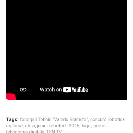
Tags:
Colegiul Tehnic “Valeriu Braniște”
,
concurs robotica
,
diplome
,
elevi
,
junior robotech 2018
,
lugoj
,
premii
,
tehnologie digitala
,
TEN TV