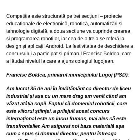
Competiția este structurată pe trei secțiuni – proiecte
educaționale de electronică, robotică, automatizări și
tehnologie digitală, a doua secțiune va cuprinde crearea
și programarea roboților, iar cea de-a treia se referă la
design și aplicații Android. La festivitatea de deschidere a
concursului a participat și primarul Francisc Boldea, care
a lăudat nivelul la care a ajuns colegiul lugojean.
Francisc Boldea, primarul municipiului Lugoj (PSD):
Am lucrat 35 de ani în învățământ ca director de liceu
industrial și așa cu un mare drag am venit când am
văzut atâția copii. Faptul că domeniul roboticii, care
este viitorul științei, a prilejuit acest concurs
internațional este un lucru frumos, mai ales că este
transfrontalier. Am asigurat noi baza materială așa
cum a spus și domnul director, pentru întreaga