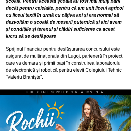
școală. Pentru această școală au fost mai mulți bani
decât pentru celelalte, pentru că am unit liceul agricol
cu liceul textil în urmă cu câțiva ani și era normal să
dezvoltăm o școală de meserii puternică și aici avem
și condițiile și terenul și clădiri suficiente ca acest
lucru să se desfășoare
Sprijinul financiar pentru desfășurarea concursului este
asigurat de multinaționala din Lugoj, parteneră în proiect,
care va demara și primii pași în construirea laboratorului
de electronică și robotică pentru elevii Colegiului Tehnic
”Valeriu Braniște”.
PUBLICITATE. SCROLL PENTRU A CONTINUA.