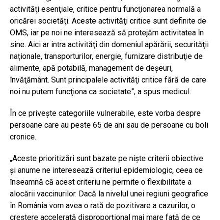
activităţi esenţiale, critice pentru funcţionarea normală a
oricărei societăţi. Aceste activităţi critice sunt definite de
OMS, iar pe noi ne interesează să protejăm activitatea în
sine. Aici ar intra activităţi din domeniul apărării, securităţii
naţionale, transporturilor, energie, furnizare distribuţie de
alimente, apă potabilă, management de deşeuri,
învăţământ. Sunt principalele activităţi critice fără de care
noi nu putem funcţiona ca societate”, a spus medicul.
În ce priveşte categoriile vulnerabile, este vorba despre
persoane care au peste 65 de ani sau de persoane cu boli
cronice.
„Aceste prioritizări sunt bazate pe nişte criterii obiective
şi anume ne interesează criteriul epidemiologic, ceea ce
înseamnă că acest criteriu ne permite o flexibilitate a
alocării vaccinurilor. Dacă la nivelul unei regiuni geografice
în România vom avea o rată de pozitivare a cazurilor, o
creştere accelerată disproporţional mai mare faţă de ce