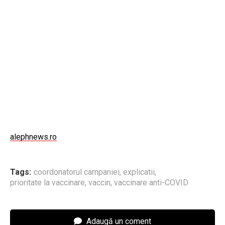
alephnews.ro
Tags:
coordonatorul campaniei
,
explicatii
,
prioritate la vaccinare
,
vaccin
,
vaccinare anti-COVID
Adaugă un coment