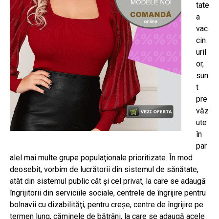
tate
a
vac
cin
uril
or,
sun
t
pre
văz
ute
în
par
alel mai multe grupe populaţionale prioritizate. În mod
deosebit, vorbim de lucrătorii din sistemul de sănătate,
atât din sistemul public cât şi cel privat, la care se adaugă
îngrijitorii din serviciile sociale, centrele de îngrijire pentru
bolnavii cu dizabilităţi, pentru creşe, centre de îngrijire pe
termen lung, căminele de bătrâni, la care se adaugă acele