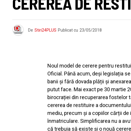
CEREREA DE RESTI
De
Stiri24PLUS
Publicat cu
23/05/2018
Noul model de cerere pentru restitui
Oficial. Până acum, deși legislația s
banii și fără dovada plății și anexar
putut face. Mai exact pe 30 martie 201
birocrației din recuperarea fostelor t
cererea de restituire a documentului 
mediu, precum și a copiilor cărții de i
înmatriculare. Simplificarea nu a av
că trebuia să existe și o nouă cerere