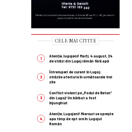
CELE MAI CITITE
Atenție, lugojeni! Marți, 4 august, 24
de străzi din Lugoj rămân fără apă
Întreruperi de curent în Lugoj:
străzile afectate în următoarele trei
zile
Conflict violent pe „Podul de Beton”
din Lugoj! Un bărbat a fost
înjunghiat
Atenție, Lugojeni! Miercuri se oprește
apa timp de opt ore în Lugojul
Român