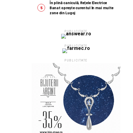
În plină caniculă, Rețele Electrice
Banat oprește curentul în mai multe
zone din Lugoj
PUBLICITATE
PUBLICITATE
PUBLICITATE