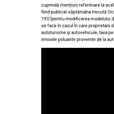
cuprindă mențiuni referitoare la ac
fiind publicat săptămâna trecută Ordi
1937pentru modificarea modelului de c
se face în cazul în care proprietarii 
autoturisme şi autovehicule, taxa pe
emisiile poluante provenite de la au