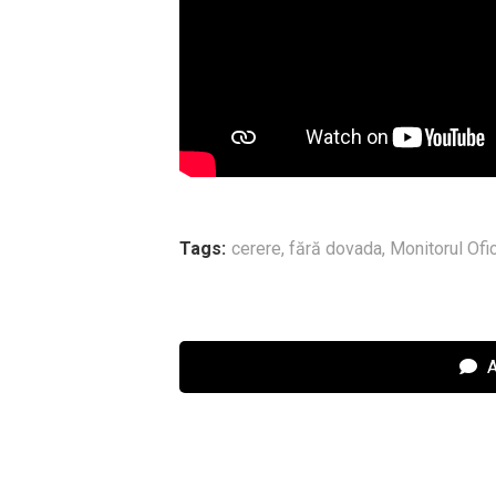
Tags:
cerere
,
fără dovada
,
Monitorul Ofic
A