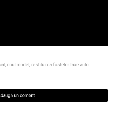
ial
,
noul model
,
restituirea fostelor taxe auto
daugă un coment