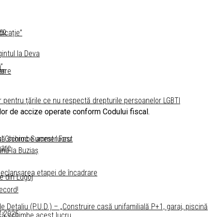
ro
icație”
intul la Deva
”
pare
an
e
entru ţările ce nu respectă drepturile persoanelor LGBTI
ilor de accize operate conform Codului fiscal.
 să schimbe acest lucru
tul Ghioroc Summer Fest
pare
ană la Buziaș
 declanșarea etapei de încadrare
e din Lugoj
record!
Detaliu (P.U.D.) – „Construire casă unifamilială P+1, garaj, piscină
07.2025
 să schimbe acest lucru