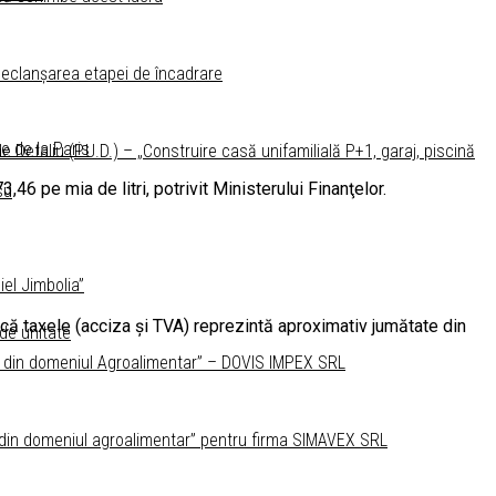
 declanșarea etapei de încadrare
e de la Paris
Detaliu (P.U.D.) – „Construire casă unifamilială P+1, garaj, piscină
,46 pe mia de litri, potrivit Ministerului Finanţelor.
su
el Jimbolia”
 că taxele (acciza şi TVA) reprezintă aproximativ jumătate din
 de unitate
lor din domeniul Agroalimentar” – DOVIS IMPEX SRL
lor din domeniul agroalimentar” pentru firma SIMAVEX SRL