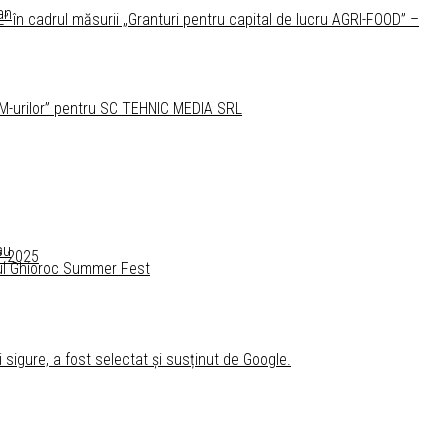
an
 în cadrul măsurii „Granturi pentru capital de lucru AGRI-FOOD” –
 IMM-urilor” pentru SC TEHNIC MEDIA SRL
su
07.2025
tul Ghioroc Summer Fest
i sigure, a fost selectat și susținut de Google.