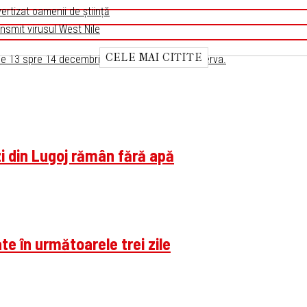
ertizat oamenii de știință
ansmit virusul West Nile
CELE MAI CITITE
 de 13 spre 14 decembrie 2020. Cum le poți observa.
zi din Lugoj rămân fără apă
te în următoarele trei zile