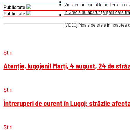
Vin vremuri cumplite pe Terra au av
Publicitate
În Grecia au apărut ţânţarii care tr
Publicitate
[VIDEO] Ploaia de stele în noaptea
Știri
Atenție, lugojeni! Marți, 4 august, 24 de stră
Știri
Întreruperi de curent în Lugoj: străzile afecta
Știri