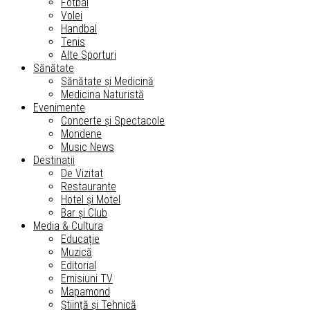
Fotbal
Volei
Handbal
Tenis
Alte Sporturi
Sănătate
Sănătate și Medicină
Medicina Naturistă
Evenimente
Concerte și Spectacole
Mondene
Music News
Destinații
De Vizitat
Restaurante
Hotel și Motel
Bar și Club
Media & Cultura
Educație
Muzică
Editorial
Emisiuni TV
Mapamond
Știință și Tehnică