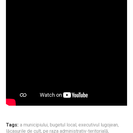
Tags:
a municipiului
,
bugetul local
,
executivul lugojean
,
lăcaşurile de cult
,
pe raza administrativ-teritorială
,