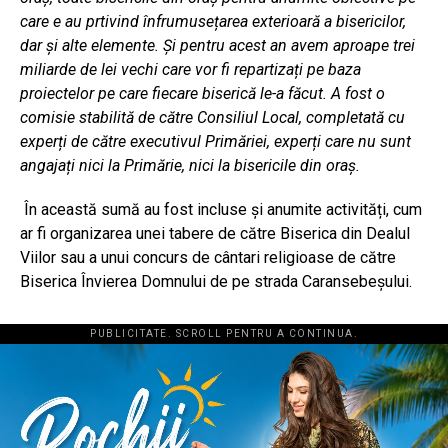
care e au prtivind înfrumusețarea exterioară a bisericilor,
dar și alte elemente. Și pentru acest an avem aproape trei
miliarde de lei vechi care vor fi repartizați pe baza
proiectelor pe care fiecare biserică le-a făcut. A fost o
comisie stabilită de către Consiliul Local, completată cu
experți de către executivul Primăriei, experți care nu sunt
angajați nici la Primărie, nici la bisericile din oraș.
În această sumă au fost incluse și anumite activități, cum
ar fi organizarea unei tabere de către Biserica din Dealul
Viilor sau a unui concurs de cântari religioase de către
Biserica Învierea Domnului de pe strada Caransebeșului.
PUBLICITATE. SCROLL PENTRU A CONTINUA.