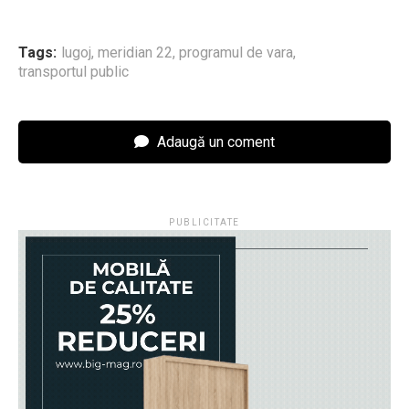
Tags:
lugoj
,
meridian 22
,
programul de vara
,
transportul public
Adaugă un coment
PUBLICITATE