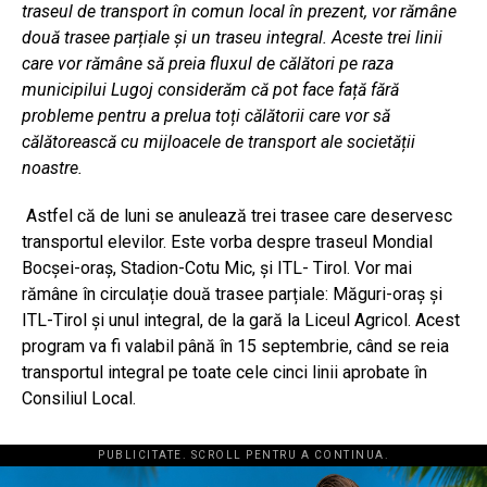
traseul de transport în comun local în prezent, vor rămâne
două trasee parțiale și un traseu integral. Aceste trei linii
care vor rămâne să preia fluxul de călători pe raza
municipilui Lugoj considerăm că pot face față fără
probleme pentru a prelua toți călătorii care vor să
călătorească cu mijloacele de transport ale societății
noastre.
Astfel că de luni se anulează trei trasee care deservesc
transportul elevilor. Este vorba despre traseul Mondial
Bocșei-oraș, Stadion-Cotu Mic, și ITL- Tirol. Vor mai
rămâne în circulație două trasee parțiale: Măguri-oraș și
ITL-Tirol și unul integral, de la gară la Liceul Agricol. Acest
program va fi valabil până în 15 septembrie, când se reia
transportul integral pe toate cele cinci linii aprobate în
Consiliul Local.
PUBLICITATE. SCROLL PENTRU A CONTINUA.