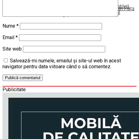
Duminică a intrat în vigoare legea care obligă
Ruga Lugojeană 2025, transmisie LIVE din Piața
comercianţii, să accepte plata cu cardul
Victoriei, Lugoj
Nume
*
Email
*
Site web
Salvează-mi numele, emailul și site-ul web în acest
navigator pentru data viitoare când o să comentez.
Publicitate