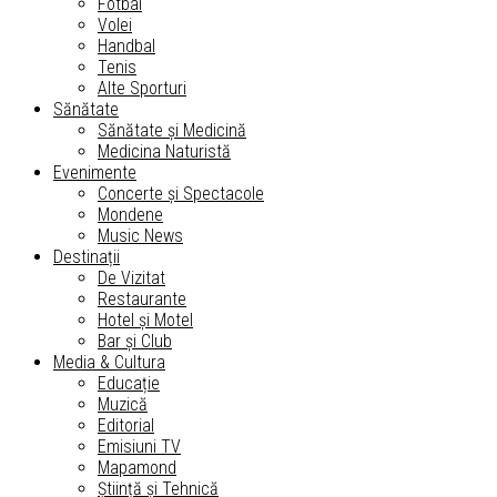
Fotbal
Volei
Handbal
Tenis
Alte Sporturi
Sănătate
Sănătate și Medicină
Medicina Naturistă
Evenimente
Concerte și Spectacole
Mondene
Music News
Destinații
De Vizitat
Restaurante
Hotel și Motel
Bar și Club
Media & Cultura
Educație
Muzică
Editorial
Emisiuni TV
Mapamond
Știință și Tehnică