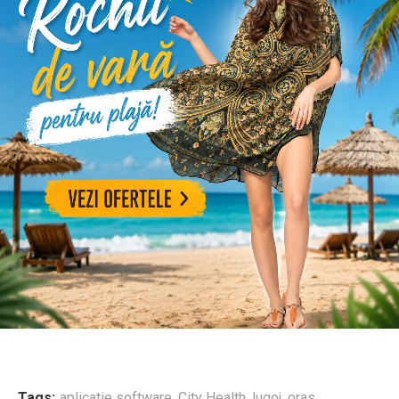
Tags:
aplicatie software
,
City Health
,
lugoj
,
oras
,