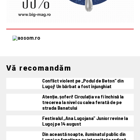
Vă recomandăm
Conflict violent pe „Podul de Beton” din
Lugoj! Un bărbat a fost înjunghiat
Atenție, șoferi! Circulația va fi închisă la
trecerea la nivel cu calea ferată de pe
strada Banatului
Festivalul „Ana Lugojana” Junior revine la
Lugoj pe 14 august
Din această noapte, iluminatul public din
Lugoj va funcționa cu intensitate redusă