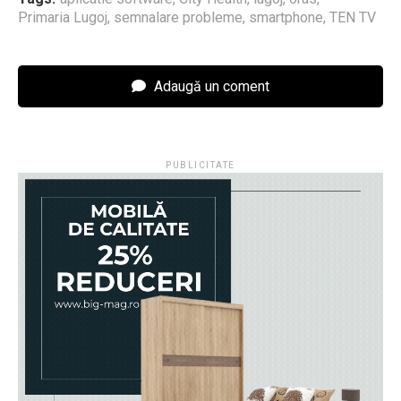
Primaria Lugoj
,
semnalare probleme
,
smartphone
,
TEN TV
Adaugă un coment
PUBLICITATE