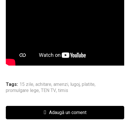
Tags:
15 zile
,
achitare
,
amenzi
,
lugoj
,
platite
,
promulgare lege
,
TEN TV
,
timis
Adaugă un coment