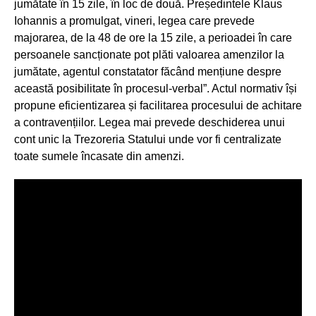
jumătate în 15 zile, în loc de două. Președintele Klaus
Iohannis a promulgat, vineri, legea care prevede
majorarea, de la 48 de ore la 15 zile, a perioadei în care
persoanele sancționate pot plăti valoarea amenzilor la
jumătate, agentul constatator făcând mențiune despre
această posibilitate în procesul-verbal”. Actul normativ își
propune eficientizarea și facilitarea procesului de achitare
a contravențiilor. Legea mai prevede deschiderea unui
cont unic la Trezoreria Statului unde vor fi centralizate
toate sumele încasate din amenzi.