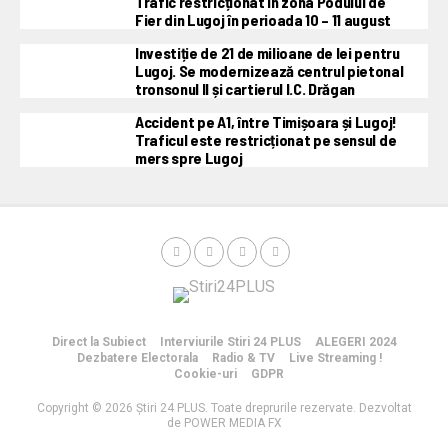
Trafic restricționat în zona Podului de
Fier din Lugoj în perioada 10 – 11 august
Investiție de 21 de milioane de lei pentru
Lugoj. Se modernizează centrul pietonal
tronsonul II și cartierul I.C. Drăgan
Accident pe A1, între Timișoara și Lugoj!
Traficul este restricționat pe sensul de
mers spre Lugoj
Direct la Subiect
Interviurile Stiri 24 PLUS
ALEGERI 2024
Dezbatere Electorala
Radio & TV
Live Streaming !
Cookie-uri
GDPR
Copyright © 2026 Știri 24 PLUS. Toate dreprurile rezervate. Dezvoltat
de POWER MEDIA FX