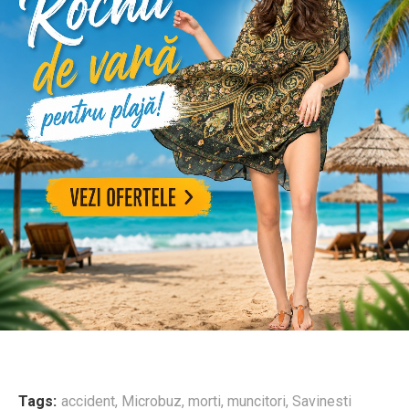
Tags:
accident
,
Microbuz
,
morti
,
muncitori
,
Savinesti