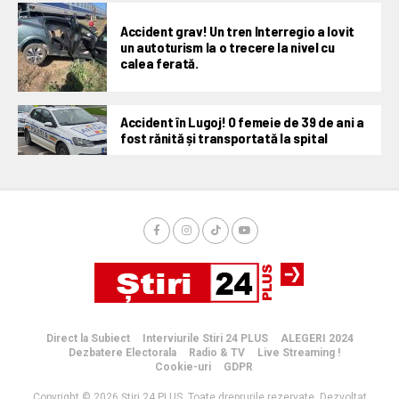
Accident grav! Un tren Interregio a lovit
un autoturism la o trecere la nivel cu
calea ferată.
Accident în Lugoj! O femeie de 39 de ani a
fost rănită și transportată la spital
Direct la Subiect
Interviurile Stiri 24 PLUS
ALEGERI 2024
Dezbatere Electorala
Radio & TV
Live Streaming !
Cookie-uri
GDPR
Copyright © 2026 Știri 24 PLUS. Toate dreprurile rezervate. Dezvoltat