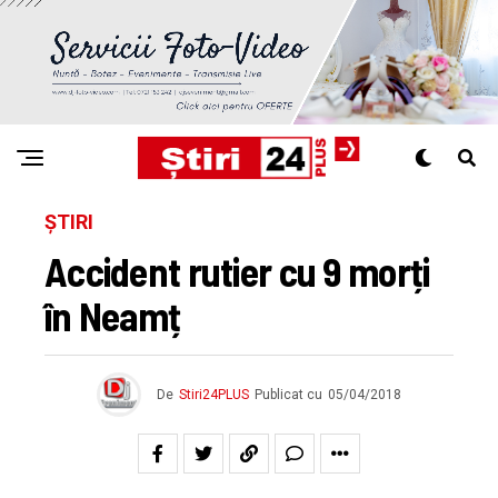
ȘTIRI
Accident rutier cu 9 morți
în Neamț
De
Stiri24PLUS
Publicat cu
05/04/2018