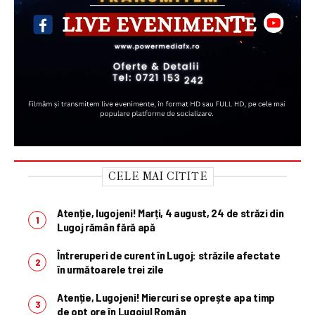
CELE MAI CITITE
Atenție, lugojeni! Marți, 4 august, 24 de străzi din
Lugoj rămân fără apă
Întreruperi de curent în Lugoj: străzile afectate
în următoarele trei zile
Atenție, Lugojeni! Miercuri se oprește apa timp
de opt ore în Lugojul Român