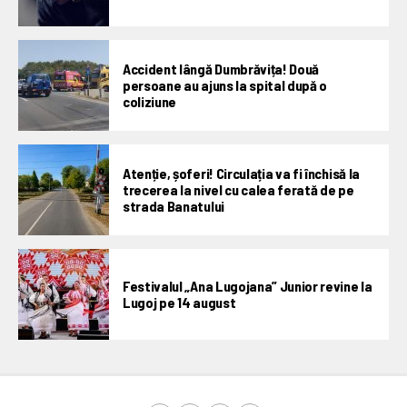
Accident lângă Dumbrăvița! Două
persoane au ajuns la spital după o
coliziune
Atenție, șoferi! Circulația va fi închisă la
trecerea la nivel cu calea ferată de pe
strada Banatului
Festivalul „Ana Lugojana” Junior revine la
Lugoj pe 14 august