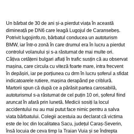
Un bărbat de 30 de ani și-a pierdut viața în această
dimineață pe DN6 care leagă Lugojul de Caransebeș.
Potrivit lugojinfo.ro, bărbatul conducea un autoturism
BMW, iar într-o zonă în care drumul era în lucru a pierdut
controlul volanului și s-a răsturnat de mai multe ori.
Câțiva cetățeni bulgari aflați în trafic susțin că au observat
mașina, care circula cu viteză foarte mare, intra frecvent
în depășiri, iar pe porțiunea cu drm în lucru șoferul a sfidat
indicatoarele rutiere, mașina derapând pe criblură.
Martorii spun că după ce a părăsit partea carosabilă,
autoturismul s-a răsturnat de cel puțin 10 ori, șoferul fiind
aruncat în afară prin lunetă. Medicii sosiți la locul
accidentului nu au mai putut face nimic pentru a salva
viata bărbatului. Colegii acestuia au declarat că victima
este de loc din localitatea Sacu, județul Caraș-Severin,
însă locuia de ceva timp la Traian Vuia și se îndrepta