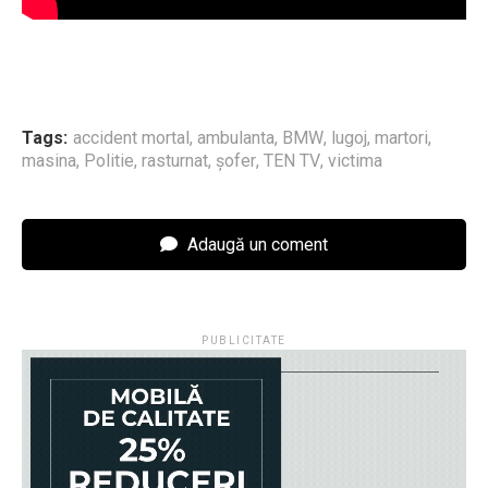
Tags:
accident mortal
,
ambulanta
,
BMW
,
lugoj
,
martori
,
masina
,
Politie
,
rasturnat
,
şofer
,
TEN TV
,
victima
Adaugă un coment
PUBLICITATE