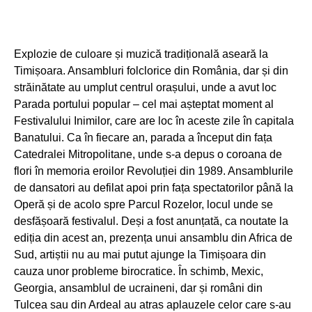
Explozie de culoare și muzică tradițională aseară la
Timișoara. Ansambluri folclorice din România, dar și din
străinătate au umplut centrul orașului, unde a avut loc
Parada portului popular – cel mai așteptat moment al
Festivalului Inimilor, care are loc în aceste zile în capitala
Banatului. Ca în fiecare an, parada a început din fața
Catedralei Mitropolitane, unde s-a depus o coroana de
flori în memoria eroilor Revoluției din 1989. Ansamblurile
de dansatori au defilat apoi prin fața spectatorilor până la
Operă și de acolo spre Parcul Rozelor, locul unde se
desfășoară festivalul. Deși a fost anunțată, ca noutate la
ediția din acest an, prezența unui ansamblu din Africa de
Sud, artiștii nu au mai putut ajunge la Timișoara din
cauza unor probleme birocratice. În schimb, Mexic,
Georgia, ansamblul de ucraineni, dar și români din
Tulcea sau din Ardeal au atras aplauzele celor care s-au