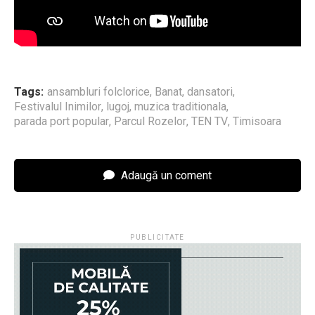
Tags:
ansambluri folclorice
,
Banat
,
dansatori
,
Festivalul Inimilor
,
lugoj
,
muzica traditionala
,
parada port popular
,
Parcul Rozelor
,
TEN TV
,
Timisoara
Adaugă un coment
PUBLICITATE