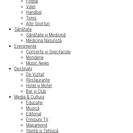
Fotbal
Volei
Handbal
Tenis
Alte Sporturi
Sănătate
Sănătate și Medicină
Medicina Naturistă
Evenimente
Concerte și Spectacole
Mondene
Music News
Destinații
De Vizitat
Restaurante
Hotel și Motel
Bar și Club
Media & Cultura
Educație
Muzică
Editorial
Emisiuni TV
Mapamond
Știință și Tehnică