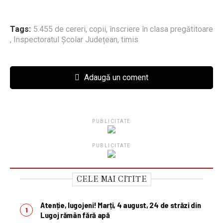
Tags:
5.455 de cereri
,
copii
,
înscriere în clasa pregătitoare
,
Inspectoratul Școlar Județean
,
timis
Adaugă un coment
PUBLICITATE
PUBLICITATE
CELE MAI CITITE
Atenție, lugojeni! Marți, 4 august, 24 de străzi din
Lugoj rămân fără apă