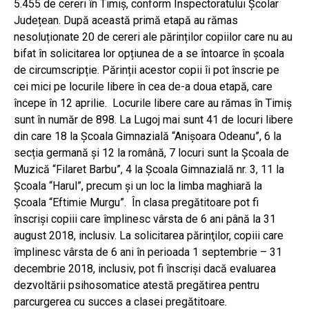
5.455 de cereri în Timiș, conform Inspectoratului Școlar
Județean. După această primă etapă au rămas
nesoluționate 20 de cereri ale părinților copiilor care nu au
bifat în solicitarea lor opțiunea de a se întoarce în școala
de circumscripție. Părinții acestor copii îi pot înscrie pe
cei mici pe locurile libere în cea de-a doua etapă, care
începe în 12 aprilie. Locurile libere care au rămas în Timiș
sunt în număr de 898. La Lugoj mai sunt 41 de locuri libere
din care 18 la Școala Gimnazială “Anișoara Odeanu”, 6 la
secția germană și 12 la română, 7 locuri sunt la Școala de
Muzică “Filaret Barbu”, 4 la Școala Gimnazială nr. 3, 11 la
Școala “Harul”, precum și un loc la limba maghiară la
Școala “Eftimie Murgu”. În clasa pregătitoare pot fi
înscriși copiii care împlinesc vârsta de 6 ani până la 31
august 2018, inclusiv. La solicitarea părinţilor, copiii care
împlinesc vârsta de 6 ani în perioada 1 septembrie – 31
decembrie 2018, inclusiv, pot fi înscriși dacă evaluarea
dezvoltării psihosomatice atestă pregătirea pentru
parcurgerea cu succes a clasei pregătitoare.