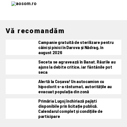
Vă recomandăm
Campanie gratuită de sterilizare pentru
câini și pisici în Darova și Nădrag, în
august 2026
Seceta se agravează în Banat. Râurile au
ajuns la debite critice, iar fântânile pot
seca
Alertă la Coșava! Un autocamion cu
hipoclorit s-a răsturnat, autoritățile au
evacuat populația din zonă
Primăria Lugoj închiriază pajiști
disponibile prin licitație publică.
Calendarul complet și condițiile de
participare