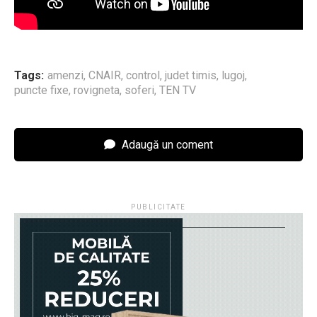
Tags:
amenzi
,
CNAIR
,
control
,
judet timis
,
lugoj
,
puncte fixe
,
rovigneta
,
soferi
,
TEN TV
Adaugă un coment
PUBLICITATE