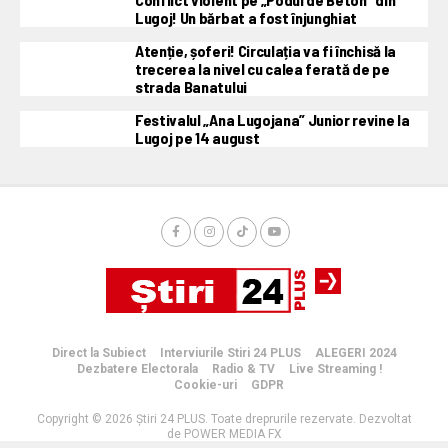
Lugoj! Un bărbat a fost înjunghiat
Atenție, șoferi! Circulația va fi închisă la
trecerea la nivel cu calea ferată de pe
strada Banatului
Festivalul „Ana Lugojana” Junior revine la
Lugoj pe 14 august
Direct la Subiect
Interviurile Stiri 24 PLUS
ALEGERI 2024
Dezbatere Electorala
Radio & TV
Live Streaming !
Cookie-uri
GDPR
Copyright © 2026 Știri 24 PLUS. Toate dreprurile rezervate. Dezvoltat
de POWER MEDIA FX