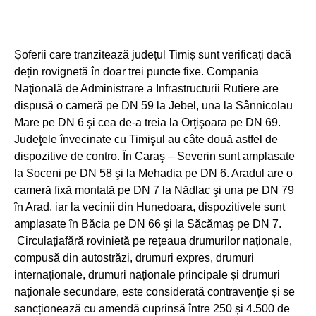
Șoferii care tranzitează județul Timiș sunt verificați dacă
dețin rovignetă în doar trei puncte fixe. Compania
Naţională de Administrare a Infrastructurii Rutiere are
dispusă o cameră pe DN 59 la Jebel, una la Sânnicolau
Mare pe DN 6 şi cea de-a treia la Orţişoara pe DN 69.
Judeţele învecinate cu Timişul au câte două astfel de
dispozitive de contro. În Caraş – Severin sunt amplasate
la Soceni pe DN 58 şi la Mehadia pe DN 6. Aradul are o
cameră fixă montată pe DN 7 la Nădlac şi una pe DN 79
în Arad, iar la vecinii din Hunedoara, dispozitivele sunt
amplasate în Băcia pe DN 66 şi la Săcămaş pe DN 7.
Circulațiafără rovinietă pe rețeaua drumurilor naționale,
compusă din autostrăzi, drumuri expres, drumuri
internaționale, drumuri naționale principale și drumuri
naționale secundare, este considerată contravenție și se
sancționează cu amendă cuprinsă între 250 și 4.500 de