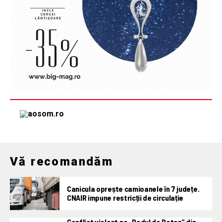
Vă recomandăm
Canicula oprește camioanele în 7 județe.
CNAIR impune restricții de circulație
Conflict violent pe „Podul de Beton” din